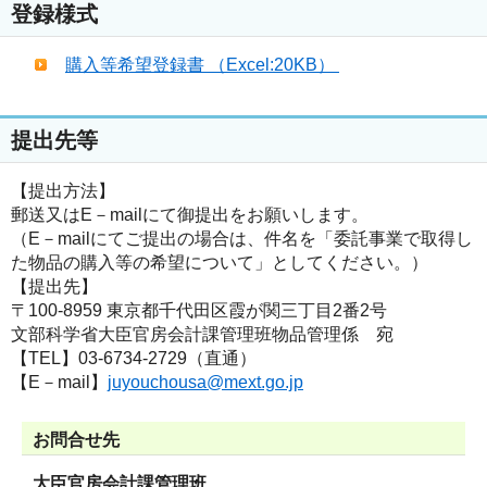
登録様式
購入等希望登録書 （Excel:20KB）
提出先等
【提出方法】
郵送又はE－mailにて御提出をお願いします。
（E－mailにてご提出の場合は、件名を「委託事業で取得し
た物品の購入等の希望について」としてください。）
【提出先】
〒100-8959 東京都千代田区霞が関三丁目2番2号
文部科学省大臣官房会計課管理班物品管理係 宛
【TEL】03-6734-2729（直通）
【E－mail】
juyouchousa@mext.go.jp
お問合せ先
大臣官房会計課管理班