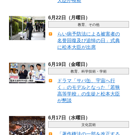
大臣が視察
6月22日（月曜日）
教育、その他
らい病予防法による被害者の
名誉回復及び追悼の日」式典
に松本大臣が出席
6月19日（金曜日）
教育、科学技術・学術
ドラマ「サバ缶、宇宙へ行
く」のモデルとなった「若狭
高等学校」の生徒と松本大臣
が懇談
6月17日（水曜日）
文化芸術
「著作権法の一部を改正する