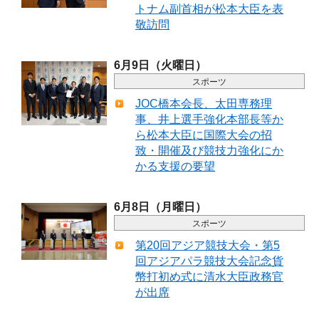
トナム副首相が松本大臣を表
敬訪問
6月9日（火曜日）
スポーツ
JOC橋本会長、太田専務理
事、井上選手強化本部長等か
ら松本大臣に国際大会の招
致・開催及び競技力強化にか
かる支援の要望
6月8日（月曜日）
スポーツ
第20回アジア競技大会・第5
回アジアパラ競技大会記念貨
幣打初め式に清水大臣政務官
が出席