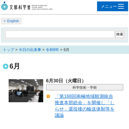
English
トップ
>
今日の出来事
>
令和8年
> 6月
6月
6月30日（火曜日）
科学技術・学術
「第168回南極地域観測統合
推進本部総会」を開催し「し
らせ」退役後の輸送体制等を
議論