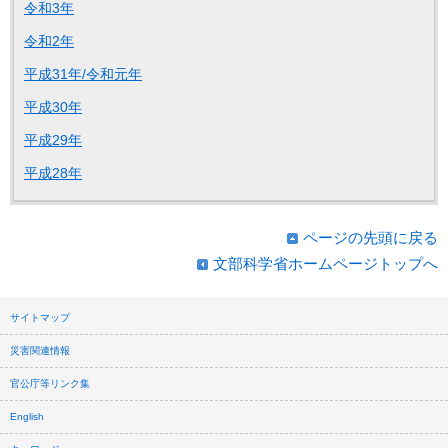
令和3年
令和2年
平成31年/令和元年
平成30年
平成29年
平成28年
ページの先頭に戻る
文部科学省ホームページトップへ
サイトマップ
災害関連情報
官公庁等リンク集
English