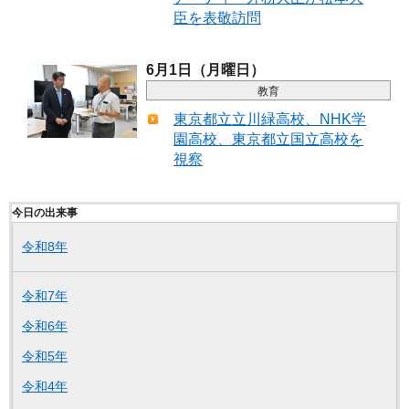
臣を表敬訪問
6月1日（月曜日）
教育
東京都立立川緑高校、NHK学
園高校、東京都立国立高校を
視察
今日の出来事
令和8年
令和7年
令和6年
令和5年
令和4年