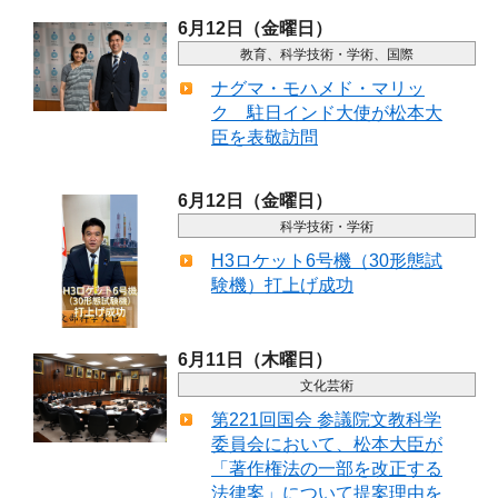
6月12日（金曜日）
教育、科学技術・学術、国際
ナグマ・モハメド・マリッ
ク 駐日インド大使が松本大
臣を表敬訪問
6月12日（金曜日）
科学技術・学術
H3ロケット6号機（30形態試
験機）打上げ成功
6月11日（木曜日）
文化芸術
第221回国会 参議院文教科学
委員会において、松本大臣が
「著作権法の一部を改正する
法律案」について提案理由を