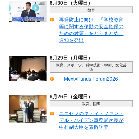
6月30日（火曜日）
教育
再発防止に向け、「学校教育
等に関する移動の安全確保の
ための対策」をとりまとめ、
通知を発出
6月29日（月曜日）
教育、スポーツ、科学技術・学術、文化芸
術
「Mext×Funds Forum2026」
6月26日（金曜日）
教育、国際
ユニセフのキティ・ファン・
デル・ハイデン事務局次長が
中村副大臣を表敬訪問