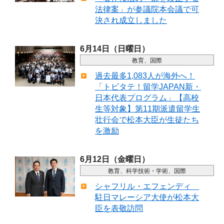
法律案」が参議院本会議で可
決され成立しました
6月14日（日曜日）
教育、国際
過去最多1,083人が海外へ！
「トビタテ！留学JAPAN新・
日本代表プログラム」【高校
生等対象】第11期派遣留学生
壮行会で松本大臣が生徒たち
を激励
6月12日（金曜日）
教育、科学技術・学術、国際
シャフリル・エフェンディ
駐日マレーシア大使が松本大
臣を表敬訪問