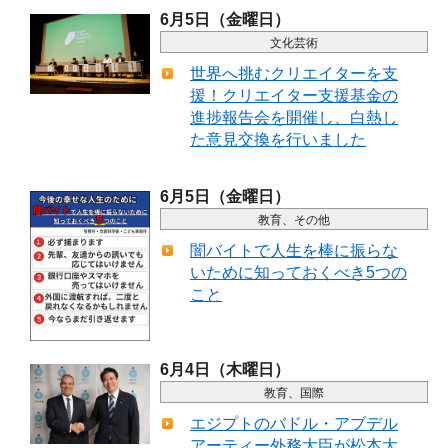
6月5日（金曜日）
文化芸術
世界へ挑むクリエイターを支
援！クリエイター支援基金の
進捗報告会を開催し、白熱し
た意見交換を行いました
6月5日（金曜日）
教育、その他
闇バイトで人生を棒に振らな
いために知っておくべき5つの
こと
6月4日（木曜日）
教育、国際
エジプトのバドル・アブデル
アーティー外務大臣が松本大