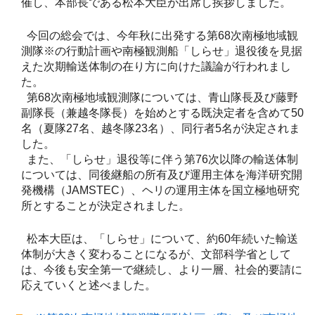
催し、本部長である松本大臣が出席し挨拶しました。
今回の総会では、今年秋に出発する第68次南極地域観
測隊※の行動計画や南極観測船「しらせ」退役後を見据
えた次期輸送体制の在り方に向けた議論が行われまし
た。
第68次南極地域観測隊については、青山隊長及び藤野
副隊長（兼越冬隊長）を始めとする既決定者を含めて50
名（夏隊27名、越冬隊23名）、同行者5名が決定されま
した。
また、「しらせ」退役等に伴う第76次以降の輸送体制
については、同後継船の所有及び運用主体を海洋研究開
発機構（JAMSTEC）、ヘリの運用主体を国立極地研究
所とすることが決定されました。
松本大臣は、「しらせ」について、約60年続いた輸送
体制が大きく変わることになるが、文部科学省として
は、今後も安全第一で継続し、より一層、社会的要請に
応えていくと述べました。