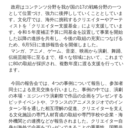
政府はコンテンツ分野を我が国の17の戦略分野の一つ
として位置づけ、強力に後押ししていくこととしていま
す。文化庁では、海外に挑戦するクリエイターやアーテ
ィストを「クリエイター支援基金」により支援していま
す。令和５年度補正予算に同基金を設置して事業を開始
した以降の進捗を共有し、今後の取組の充実につなげる
ため、6月5日に進捗報告会を開催しました。
マンガ、アニメ、ゲーム、音楽、映画から演劇、舞踊、
伝統芸能等に至るまで、様々な領域において、これまで
に80の取組が採択され、複数年度に渡る支援を行ってい
ます。
今回の報告会では、4つの事例について報告し、参加者
同士による意見交換を行いました。事例の中では、演劇
の本場・エジンバラ演劇祭で作品の企画をプレゼンする
ピッチイベントや、フランスのアニメスタジオでのイン
ターン等を通した相互理解の促進、クリエイターを支え
る文化施設の専門人材育成の取組や専門学校や企業・海
外機関との連携などが報告されました。クリエイター自
身が海外で企画をプレゼンできることの重要性、国際共