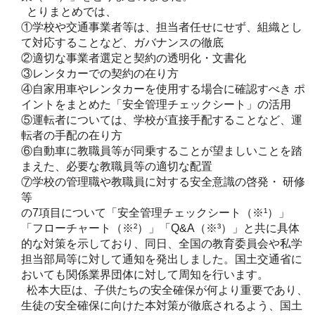
とりまとめでは、
①学校や交通事業者等は、担当者任せにせず、組織とし
て対応することなど、ガバナンスの徹底
②適切な事業者選定と契約の透明化・文書化
③レンタカーでの契約の在り方
④自家用車やレンタカーを使用する場合に確認すべき ポ
イントをまとめた「安全管理チェックシート」の活用
⑤運転者については、学校が直接手配することなど、運
転者の手配の在り方
⑥自動車に教職員等が同乗することが望ましいことを踏
まえた、必要な教職員等の適切な配置
⑦学校の管理職や教職員に対する安全意識の啓発・ 研修
等
の7項目について「安全管理チェックシート（※¹）」
「フローチャート（※²）」「Q&A（※³）」と共に具体
的な対策を示しており、同日、全国の教育委員会や私学
担当部局等に対して通知を発出しました。国土交通省に
おいても関係業界団体に対して周知を行います。
松本大臣は、子供たちの安全確保が何より重要であり、
生徒の安全確保に向けた本対策が徹底されるよう、国土