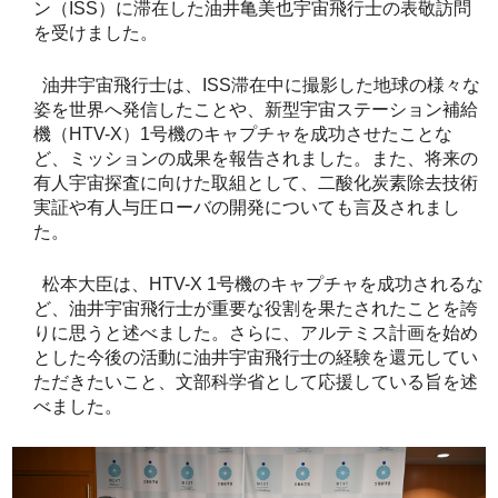
ン（ISS）に滞在した油井亀美也宇宙飛行士の表敬訪問
を受けました。
油井宇宙飛行士は、ISS滞在中に撮影した地球の様々な
姿を世界へ発信したことや、新型宇宙ステーション補給
機（HTV-X）1号機のキャプチャを成功させたことな
ど、ミッションの成果を報告されました。また、将来の
有人宇宙探査に向けた取組として、二酸化炭素除去技術
実証や有人与圧ローバの開発についても言及されまし
た。
松本大臣は、HTV-X 1号機のキャプチャを成功されるな
ど、油井宇宙飛行士が重要な役割を果たされたことを誇
りに思うと述べました。さらに、アルテミス計画を始め
とした今後の活動に油井宇宙飛行士の経験を還元してい
ただきたいこと、文部科学省として応援している旨を述
べました。