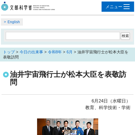
English
トップ
>
今日の出来事
>
令和8年
>
6月
> 油井宇宙飛行士が松本大臣を
表敬訪問
油井宇宙飛行士が松本大臣を表敬訪
問
6月24日（水曜日）
教育、科学技術・学術