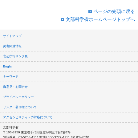
ページの先頭に戻る
文部科学省ホームページトップへ
サイトマップ
災害関連情報
官公庁等リンク集
English
キーワード
御意見・お問合せ
プライバシーポリシー
リンク・著作権について
アクセシビリティへの対応について
文部科学省
〒100-8959 東京都千代田区霞が関三丁目2番2号
電話番号：03-5253-4111(代表) 050-3772-4111 (IP 電話代表)