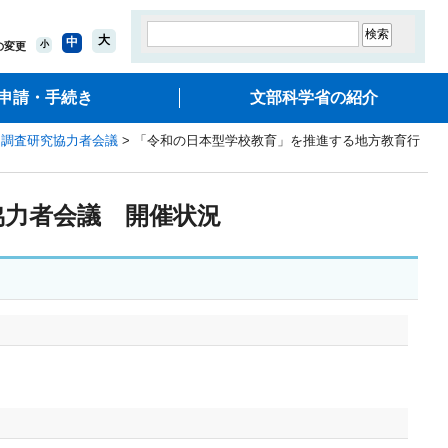
大
中
小
の変更
申請・手続き
文部科学省の紹介
た調査研究協力者会議
> 「令和の日本型学校教育」を推進する地方教育行
協力者会議 開催状況