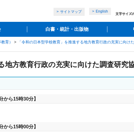
English
サイトマップ
文字サイズ
会
白書・統計・出版物
等教育）
>
「令和の日本型学校教育」を推進する地方教育行政の充実に向け
る地方教育行政の充実に向けた調査研究
分から15時30分】
分から15時00分】