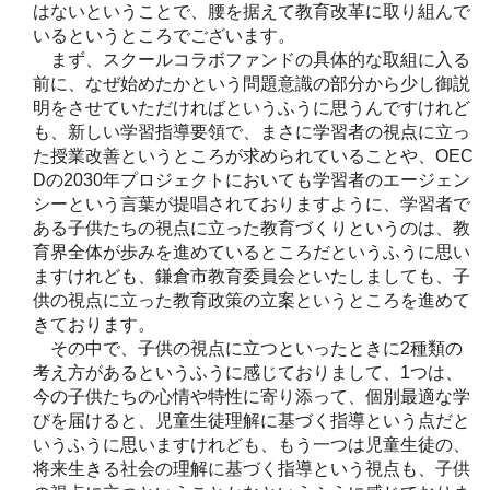
はないということで、腰を据えて教育改革に取り組んで
いるというところでございます。
まず、スクールコラボファンドの具体的な取組に入る
前に、なぜ始めたかという問題意識の部分から少し御説
明をさせていただければというふうに思うんですけれど
も、新しい学習指導要領で、まさに学習者の視点に立っ
た授業改善というところが求められていることや、OEC
Dの2030年プロジェクトにおいても学習者のエージェン
シーという言葉が提唱されておりますように、学習者で
ある子供たちの視点に立った教育づくりというのは、教
育界全体が歩みを進めているところだというふうに思い
ますけれども、鎌倉市教育委員会といたしましても、子
供の視点に立った教育政策の立案というところを進めて
きております。
その中で、子供の視点に立つといったときに2種類の
考え方があるというふうに感じておりまして、1つは、
今の子供たちの心情や特性に寄り添って、個別最適な学
びを届けると、児童生徒理解に基づく指導という点だと
いうふうに思いますけれども、もう一つは児童生徒の、
将来生きる社会の理解に基づく指導という視点も、子供