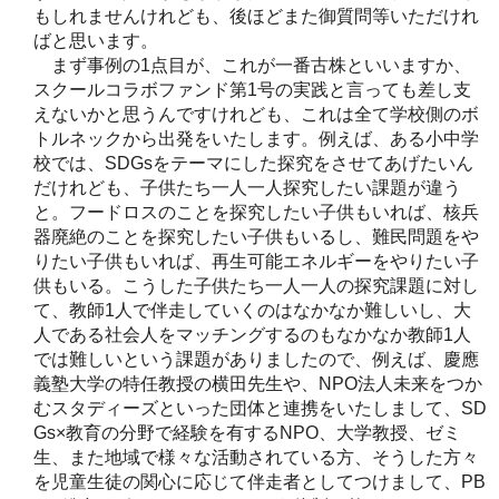
もしれませんけれども、後ほどまた御質問等いただけれ
ばと思います。
まず事例の1点目が、これが一番古株といいますか、
スクールコラボファンド第1号の実践と言っても差し支
えないかと思うんですけれども、これは全て学校側のボ
トルネックから出発をいたします。例えば、ある小中学
校では、SDGsをテーマにした探究をさせてあげたいん
だけれども、子供たち一人一人探究したい課題が違う
と。フードロスのことを探究したい子供もいれば、核兵
器廃絶のことを探究したい子供もいるし、難民問題をや
りたい子供もいれば、再生可能エネルギーをやりたい子
供もいる。こうした子供たち一人一人の探究課題に対し
て、教師1人で伴走していくのはなかなか難しいし、大
人である社会人をマッチングするのもなかなか教師1人
では難しいという課題がありましたので、例えば、慶應
義塾大学の特任教授の横田先生や、NPO法人未来をつか
むスタディーズといった団体と連携をいたしまして、SD
Gs×教育の分野で経験を有するNPO、大学教授、ゼミ
生、また地域で様々な活動されている方、そうした方々
を児童生徒の関心に応じて伴走者としてつけまして、PB