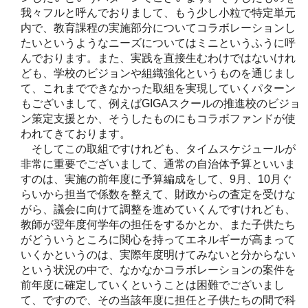
我々フルと呼んでおりまして、もう少し小粒で特定単元
内で、教育課程の実施部分についてコラボレーションし
たいというようなニーズについてはミニというふうに呼
んでおります。また、実践を直接生むわけではないけれ
ども、学校のビジョンや組織強化というものを通じまし
て、これまでできなかった取組を実現していくパターン
もございまして、例えばGIGAスクールの推進校のビジョ
ン策定支援とか、そうしたものにもコラボファンドが使
われてきております。
そしてこの取組ですけれども、タイムスケジュールが
非常に重要でございまして、通常の自治体予算といいま
すのは、実施の前年度に予算編成をして、9月、10月ぐ
らいから担当で係数を整えて、財政からの査定を受けな
がら、議会に向けて調整を進めていくんですけれども、
教師が翌年度何学年の担任をするかとか、また子供たち
がどういうところに関心を持ってエネルギーが高まって
いくかというのは、実際年度明けてみないと分からない
という状況の中で、なかなかコラボレーションの案件を
前年度に確定していくということは困難でございまし
て、ですので、その当該年度に担任と子供たちの間で科