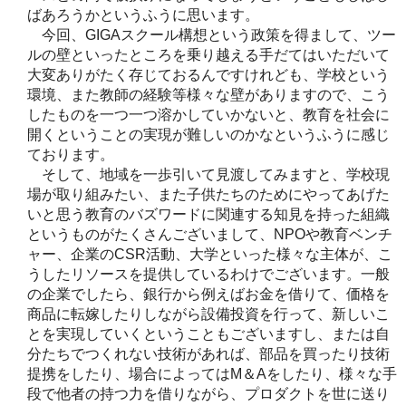
ばあろうかというふうに思います。
今回、GIGAスクール構想という政策を得まして、ツー
ルの壁といったところを乗り越える手だてはいただいて
大変ありがたく存じておるんですけれども、学校という
環境、また教師の経験等様々な壁がありますので、こう
したものを一つ一つ溶かしていかないと、教育を社会に
開くということの実現が難しいのかなというふうに感じ
ております。
そして、地域を一歩引いて見渡してみますと、学校現
場が取り組みたい、また子供たちのためにやってあげた
いと思う教育のバズワードに関連する知見を持った組織
というものがたくさんございまして、NPOや教育ベンチ
ャー、企業のCSR活動、大学といった様々な主体が、こ
うしたリソースを提供しているわけでございます。一般
の企業でしたら、銀行から例えばお金を借りて、価格を
商品に転嫁したりしながら設備投資を行って、新しいこ
とを実現していくということもございますし、または自
分たちでつくれない技術があれば、部品を買ったり技術
提携をしたり、場合によってはM＆Aをしたり、様々な手
段で他者の持つ力を借りながら、プロダクトを世に送り