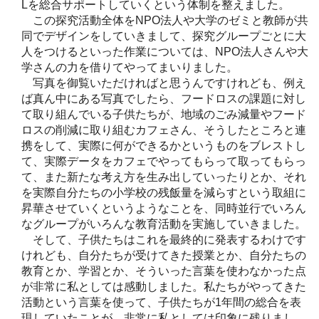
Lを総合サポートしていくという体制を整えました。
この探究活動全体をNPO法人や大学のゼミと教師が共
同でデザインをしていきまして、探究グループごとに大
人をつけるといった作業については、NPO法人さんや大
学さんの力を借りてやってまいりました。
写真を御覧いただければと思うんですけれども、例え
ば真ん中にある写真でしたら、フードロスの課題に対し
て取り組んでいる子供たちが、地域のごみ減量やフード
ロスの削減に取り組むカフェさん、そうしたところと連
携をして、実際に何ができるかというものをブレストし
て、実際データをカフェでやってもらって取ってもらっ
て、また新たな考え方を生み出していったりとか、それ
を実際自分たちの小学校の残飯量を減らすという取組に
昇華させていくというようなことを、同時並行でいろん
なグループがいろんな教育活動を実施していきました。
そして、子供たちはこれを最終的に発表するわけです
けれども、自分たちが受けてきた授業とか、自分たちの
教育とか、学習とか、そういった言葉を使わなかった点
が非常に私としては感動しました。私たちがやってきた
活動という言葉を使って、子供たちが1年間の総合を表
現していたことが、非常に私としては印象に残りまし