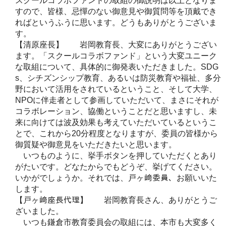
スクールコラボファンドの取組の御説明は以上となりま
すので、皆様、忌憚のない御意見や御質問等を頂戴でき
ればというふうに思います。どうもありがとうございま
す。
【清原座長】 岩岡教育長、大変にありがとうござい
ます。「スクールコラボファンド」という大変ユニーク
な取組について、具体的に御発表いただきました。SDG
s、シチズンシップ教育、あるいは防災教育や福祉、多分
野において活用をされているということ、そして大学、
NPOに伴走者として参画していただいて、まさにそれが
コラボレーション、協働ということだと思いますし、未
来に向けては波及効果も考えていただいているというこ
とで、これから20分程度となりますが、委員の皆様から
御質疑や御意見をいただきたいと思います。
いつものように、挙手ボタンを押していただくとあり
がたいです。どなたからでもどうぞ、挙げてください。
いかがでしょうか。それでは、戸ヶ﨑委員、お願いいた
します。
【戸ヶ﨑座長代理】 岩岡教育長さん、ありがとうご
ざいました。
いつも鎌倉市教育委員会の取組には、本市も大変多く