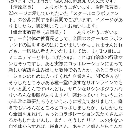
だけますでしょうか。個人的な御意見で大丈夫です。
【清原座長】 ありがとうございます。岩岡教育長、
23ページに示していただいた「スクールコラボファン
ド」の公募に関する御質問でございます。イメージがあ
りましたら、御説明よろしくお願いします。
【鎌倉市教育長（岩岡様）】 ありがとうございま
す。一自治体の教育長として、全国のスクールコラボフ
ァンドの話をするのはおこがましいかもしれませんけれ
ども、一応私の考えといたしましては、まず1つ目にコ
ミュニティーと申し上げたのは、これは自治体の行政マ
ンもそうですし、あと実際にコラボレーションによって
新しい実践を生み出した教師であるとか、あとコラボレ
ーションのために入ってくれた企業さん、NPOさんが、
そうしたところがある種一堂に会すなりオンラインでも
いいと思うんですけれども、サロンなりシンポジウムな
りいろんな形態がありますが、関わっていくということ
が非常に重要だろうというふうに考えておりまして、鎌
倉でもいろんなところとコラボしましたが、もしかした
ら全国を見れば、もっとコラボレーション先たくさんあ
るかもしれませんし、また、そうしたリソースの少ない
自治体からすれば、鎌倉さん、あそこと組んだらこんな