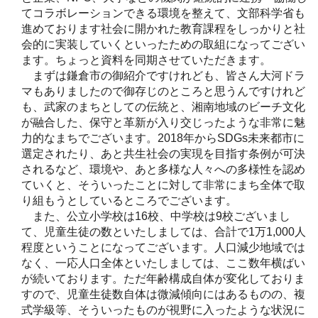
てコラボレーションできる環境を整えて、文部科学省も
進めております社会に開かれた教育課程をしっかりと社
会的に実装していくといったための取組になってござい
ます。ちょっと資料を同期させていただきます。
まずは鎌倉市の御紹介ですけれども、皆さん大河ドラ
マもありましたので御存じのところと思うんですけれど
も、武家のまちとしての伝統と、湘南地域のビーチ文化
が融合した、保守と革新が入り交じったような非常に魅
力的なまちでございます。2018年からSDGs未来都市に
選定されたり、あと共生社会の実現を目指す条例が可決
されるなど、環境や、あと多様な人々への多様性を認め
ていくと、そういったことに対して非常にまち全体で取
り組もうとしているところでございます。
また、公立小学校は16校、中学校は9校ございまし
て、児童生徒の数といたしましては、合計で1万1,000人
程度ということになってございます。人口減少地域では
なく、一応人口全体といたしましては、ここ数年横ばい
が続いております。ただ年齢構成自体が変化しておりま
すので、児童生徒数自体は微減傾向にはあるものの、複
式学級等、そういったものが視野に入ったような状況に