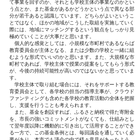
て事業を回すのか、それとも学校主体の事業なのかとい
う点とか、また基金があるかどうかという点で異なる部
分が若干あると認識しています。どちらがよいというこ
とではなく、ほかの地域がこうした取組を実施していく
際には、地域にマッチングするという観点をしっかり見
極めていくことが大事だと思います。
個人的な感覚としては、小規模な市町村であるならば
教育委員会が主体となる、または少数の学校と一緒に組
むような形式でいいのかと思います。また、大規模な市
町村であれば、学校主体で授業の提案をしてもらう形式
が、今後の持続可能性が高いのではないかと思っていま
す。
学校主体で取り組む場合には、それをサポートする教
育委員会として、各学校の担当の指導主事が、クラウド
ファンティングも含めた各学校の教育活動の全体を把握
し、支援を行うことも考えられます。
また、基金を創設すれば、ふるさと納税で得た寄附金
を、市長の強いコミットメントがなくても、仕組みとし
て翌年度以降に機動的に引き出して活用することができ
る一方で、この基金条例とは、毎回議会を通していく必
要があり、本市でも議会の中で様々意見があったよう