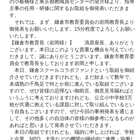
の小板橋様と東京都教職員センターの望月様より、指導
主事の任用・研修に関するお取組を御発表いただきま
す。
それでは、まず、鎌倉市教育委員会の岩岡教育長より
御発表をお願いいたします。15分程度でよろしくお願い
いたします。
【鎌倉市教育長（岩岡様）】 清原座長、ありがとう
ございます。本日はこのような貴重な機会を与えていた
だきまして、誠にありがとうございます。鎌倉市教育委
員会で教育長をしております岩岡と申します。
本日、鎌倉スクールコラボファンドという取組を御紹
介させていただきますけれども、まだ始まって数年で、
未成熟の千鳥足で何とか前に進んでいる取組でございま
すので、ぜひ皆様の忌憚ない御助言、御意見等賜ればと
いうふうに考えておりますけれども、公立小中学校3万
校が共通に抱えている課題に対して取り組んでいるとい
う自負もございますので、ぜひ今回の事例発表を通じま
して、その他多くの自治体の皆様の御参考になるものが
あればと思いまして発表させていただきます。
本日の取組ですけれども、端的に申し上げれば、学校
と企業、NPO、大学などの機関が継続的に連携・協働し