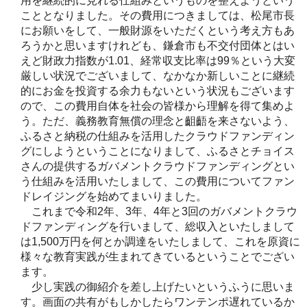
用を継続的に見れる仕組みというものを整えようという
こととなりました。その費用につきましては、松尾市長
にお願いをして、一般財源をいただくという考え方もあ
ろうかと思いますけれども、鎌倉市も不交付団体とはい
えど財政力指数が1.01、経常収支比率は99％という大変
厳しい状況でございまして、なかなか新しいことに継続
的にお金を投資する余力もないという状況もございます
ので、この費用自体を社会の皆様から理解を得て集めよ
う。ただ、義務教育無償の理念と齟齬を来さないよう、
ふるさと納税の仕組みを活用したクラウドファンディン
グにしようということになりまして、ふるさとチョイス
さんの提供するガバメントクラウドファンディングとい
う仕組みを活用いたしまして、この費用についてファン
ドレイジングを始めてまいりました。
これまで令和2年、3年、4年と3回のガバメントクラウ
ドファンディングを行いまして、総収入といたしまして
は1,500万円を何とか調達をいたしまして、これを原資に
様々な教育実践が生まれてきているということでござい
ます。
少し実践の御紹介を差し上げたいというふうに思いま
す。画面の共有がもしかしたらワンテンポ遅れているか