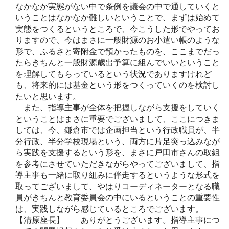
なかなか実態がない中で条例を議会の中で通していくと
いうことはなかなか難しいということで、まずは始めて
実態をつくるというところで、今こうした形でやってお
りますので、今はまさに一般財源のお小遣い帳のような
形で、ふるさと寄附金で預かったものを、ここまでだっ
たらきちんと一般財源歳出予算に組んでいいということ
を理解してもらっているという状況でありますけれど
も、将来的には基金という形をつくっていくのを検討し
たいと思います。
また、指導主事が全体を把握しながら支援をしていく
ということはまさに重要でございまして、ここにつきま
しては、今、鎌倉市では企画担当という行政職員が、半
分行政、半分学校現場という、両方に片足突っ込みなが
ら実践を支援するという形を、まさに戸田市さんの取組
を参考にさせていただきながらやってございまして、指
導主事も一緒に取り組みに伴走するというような形式を
取ってございまして、やはりコーディネーターとなる職
員がきちんと教育委員会の中にいるということの重要性
は、実践しながら感じているところでございます。
【清原座長】 ありがとうございます。指導主事につ