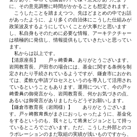
に、その意見調整に時間がかかることも想定されます。
こうしたことを踏まえつつ、先ほどまとめの中でお話
があったように、より多くの自治体にこうした仕組みが
政策波及するようにしていくことが大事だと思います
し、私自身もそのために必要な情報、アーキテクチャー
は積極的に発信し、情報提供もしていきたいと思ってい
ます。
私からは以上です。
【清原座長】 戸ヶ﨑委員、ありがとうございます。
岩岡教育長、戸田市の場合には、基金に関する条例を制
定されたり手続されているようですが、鎌倉市におかれ
ては、柔軟な申請プロセスというのを導入して活用され
ているということもあります。運用について、今の戸ヶ
﨑委員の御発言から、岩岡教育長、何かお気づきの点、
あるいは御発言がありましたらどうぞお願いします。
【鎌倉市教育長（岩岡様）】 ありがとうございま
す。戸ヶ﨑教育長がまさにおっしゃったように、基金化
をするというのも、我々として将来ビジョンとして持っ
ているところでございます。ただ、こうした外部とのコ
ラボレーションのまだ取組の実績が浅いものですから、