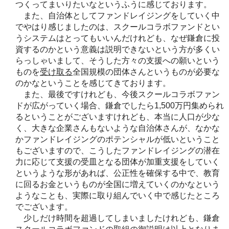
つくってまいりたいなというふうに感じております。
また、自治体としてファンドレイジングをしていく中
でやはり感じましたのは、スクールコラボファンドとい
うシステムはとってもいいんだけれども、なぜ鎌倉に投
資するのかという意義は説明できないという方が多くい
らっしゃいまして、そうした方々の支援への願いという
ものを
受け取る
全国規模の団体さんというものが必要な
のかなということを感じてきております。
また、最後ですけれども、今後スクールコラボファン
ドが広がっていく場合、鎌倉でしたら1,500万円集められ
るということがございますけれども、本当に人口が少な
く、大きな企業さんもないような自治体さんが、なかな
かファンドレイジングのポテンシャルが低いということ
もございますので、こうしたファンドレイジングの潜在
力に応じて支援の受皿となる団体が加重支援をしていく
というような形があれば、公正性を確保する中で、教育
に回るお金というものが全国に増えていくのかなという
ようなことも、実際に取り組んでいく中で感じたところ
でございます。
少しだけ時間を超過してしまいましたけれども、鎌倉