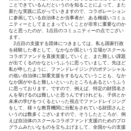
ことできているんだというのを知ることによって、また
新たな実践に広がっていきますので、コラボレーション
に参画している自治体とか当事者が、ある種緩いコミュ
ニティーとしてまとまっていくことが非常に重要なのか
なと思ったのが、1点目のコミュニティーの点でござい
ます。
2点目の支援する団体につきましては、私も国家行政
を経験した者として、なかなか国という立場がスクール
コラボファンドを直接支援していくと、また難しい課題
が出てくるのかなというふうに思っていまして、先ほど
私が申したように、ファンドレイジングのポテンシャル
の低い自治体に加重支援をするなんていうことも、なか
なか国がやると難しいといったところもあるというふう
に思っております。ですので、例えば、特定の財団名さ
んを挙げるのは難しいと思うんですけれども、子供とか
未来の学びをつくるといった視点でファンドレイジング
をして、様々な教育機関に分配をされている財団さんと
いうのは数多くございますので、そうしたところが、例
えば自治体のスクールコラボファンド支援のためのプロ
グラムみたいなものを立ち上げまして、全国からの支援