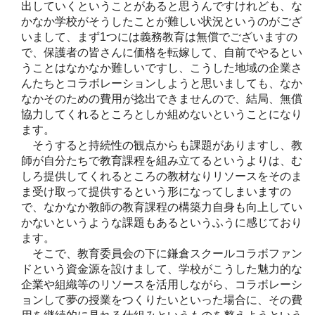
出していくということがあると思うんですけれども、な
かなか学校がそうしたことが難しい状況というのがござ
いまして、まず1つには義務教育は無償でございますの
で、保護者の皆さんに価格を転嫁して、自前でやるとい
うことはなかなか難しいですし、こうした地域の企業さ
んたちとコラボレーションしようと思いましても、なか
なかそのための費用が捻出できませんので、結局、無償
協力してくれるところとしか組めないということになり
ます。
そうすると持続性の観点からも課題がありますし、教
師が自分たちで教育課程を組み立てるというよりは、む
しろ提供してくれるところの教材なりリソースをそのま
ま受け取って提供するという形になってしまいますの
で、なかなか教師の教育課程の構築力自身も向上してい
かないというような課題もあるというふうに感じており
ます。
そこで、教育委員会の下に鎌倉スクールコラボファン
ドという資金源を設けまして、学校がこうした魅力的な
企業や組織等のリソースを活用しながら、コラボレーシ
ョンして夢の授業をつくりたいといった場合に、その費