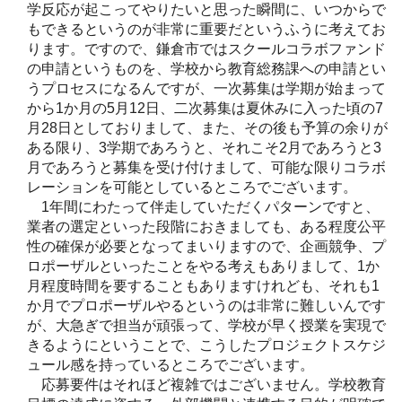
学反応が起こってやりたいと思った瞬間に、いつからで
もできるというのが非常に重要だというふうに考えてお
ります。ですので、鎌倉市ではスクールコラボファンド
の申請というものを、学校から教育総務課への申請とい
うプロセスになるんですが、一次募集は学期が始まって
から1か月の5月12日、二次募集は夏休みに入った頃の7
月28日としておりまして、また、その後も予算の余りが
ある限り、3学期であろうと、それこそ2月であろうと3
月であろうと募集を受け付けまして、可能な限りコラボ
レーションを可能としているところでございます。
1年間にわたって伴走していただくパターンですと、
業者の選定といった段階におきましても、ある程度公平
性の確保が必要となってまいりますので、企画競争、プ
ロポーザルといったことをやる考えもありまして、1か
月程度時間を要することもありますけれども、それも1
か月でプロポーザルやるというのは非常に難しいんです
が、大急ぎで担当が頑張って、学校が早く授業を実現で
きるようにということで、こうしたプロジェクトスケジ
ュール感を持っているところでございます。
応募要件はそれほど複雑ではございません。学校教育