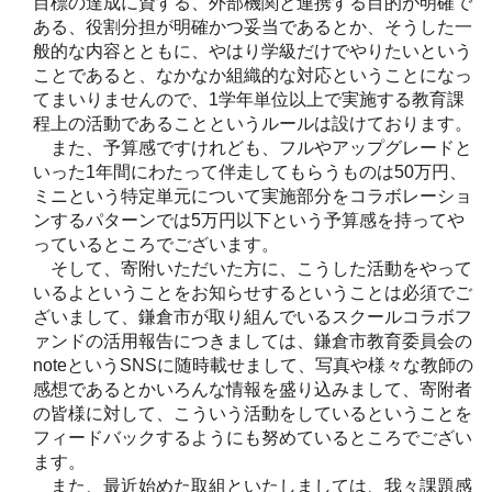
目標の達成に資する、外部機関と連携する目的が明確で
ある、役割分担が明確かつ妥当であるとか、そうした一
般的な内容とともに、やはり学級だけでやりたいという
ことであると、なかなか組織的な対応ということになっ
てまいりませんので、1学年単位以上で実施する教育課
程上の活動であることというルールは設けております。
また、予算感ですけれども、フルやアップグレードと
いった1年間にわたって伴走してもらうものは50万円、
ミニという特定単元について実施部分をコラボレーショ
ンするパターンでは5万円以下という予算感を持ってや
っているところでございます。
そして、寄附いただいた方に、こうした活動をやって
いるよということをお知らせするということは必須でご
ざいまして、鎌倉市が取り組んでいるスクールコラボフ
ァンドの活用報告につきましては、鎌倉市教育委員会の
noteというSNSに随時載せまして、写真や様々な教師の
感想であるとかいろんな情報を盛り込みまして、寄附者
の皆様に対して、こういう活動をしているということを
フィードバックするようにも努めているところでござい
ます。
また、最近始めた取組といたしましては、我々課題感