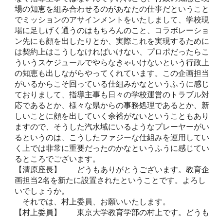
場の知恵を組み合わせるのがあなたの仕事だということ
でミッションのアサインメントをいたしまして、学校現
場に足しげく通うのはもちろんのこと、コラボレーショ
ン先にも顔を出したりとか、実際これを実現するために
は契約上はこうしなければいけない、プロポだったらこ
ういうスケジュールでやらなきゃいけないという行政上
の知恵も出しながらやってくれています。この企画担当
がいるからこそ回っている仕組みかなというふうに感じ
ておりまして、指導主事も日々の学校運営のトラブル対
応であるとか、様々な県からの事務処理であるとか、新
しいことに顔を出していく余裕がないということもあり
ますので、そうした汽水域にいるようなプレーヤーがい
るというのは、こうしたファジーな仕組みを運用してい
く上では非常に重要だったのかなというふうに感じてい
るところでございます。
【清原座長】 どうもありがとうございます。教育企
画担当2名を新たに設置されたということです。よろし
いでしょうか。
それでは、村上委員、お願いいたします。
【村上委員】 東京大学教育学部の村上です。どうも