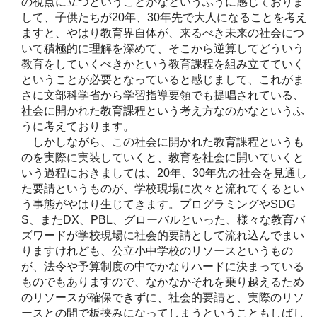
の視点に立つということかなというふうに感じておりま
して、子供たちが20年、30年先で大人になることを考え
ますと、やはり教育界自体が、来るべき未来の社会につ
いて積極的に理解を深めて、そこから逆算してどういう
教育をしていくべきかという教育課程を組み立てていく
ということが必要となっていると感じまして、これがま
さに文部科学省から学習指導要領でも提唱されている、
社会に開かれた教育課程という考え方なのかなというふ
うに考えております。
しかしながら、この社会に開かれた教育課程というも
のを実際に実装していくと、教育を社会に開いていくと
いう過程におきましては、20年、30年先の社会を見通し
た要請というものが、学校現場に次々と流れてくるとい
う事態がやはり生じてきます。プログラミングやSDG
S、またDX、PBL、グローバルといった、様々な教育バ
ズワードが学校現場に社会的要請として流れ込んでまい
りますけれども、公立小中学校のリソースというもの
が、法令や予算制度の中でかなりハードに決まっている
ものでもありますので、なかなかそれを乗り越えるため
のリソースが確保できずに、社会的要請と、実際のリソ
ースとの間で板挟みになってしまうということもしばし