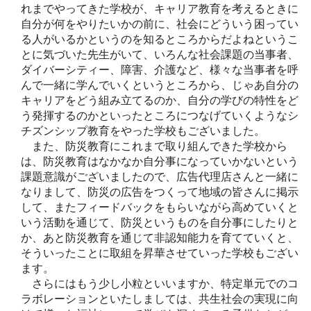
れまでやってきた学校が、キャリア教育を考えるときに
自分が何をやりたいかの前に、社会にどういう困ってい
る人がいるかというのを知るところからだよねというこ
とに気づいた先生がいて、いろんな社会課題の当事者、
ダイバーシティー、障害、介護など、様々な当事者を呼
んで一緒に学んでいくというところから、じゃあ自分の
キャリアをどう組み立てるのか、自分の学びの特性をど
う発揮するのかといったところにつなげていくようなシ
チズンシップ教育をやった学校もございました。
また、防災教育にこれまで取り組んできた学校から
は、防災教育はなかなか自分事になっていかないという
課題意識がございましたので、広告代理店さんと一緒に
なりまして、防災の広告をつくって地域の皆さんに掲示
して、またフィードバックをもらいながら高めていくと
いう活動を通じて、防災というものを自分事にしたりと
か、あと防災教育を通じて非認知能力を育てていくと、
そういったことに取組を昇華させていった学校もござい
ます。
さらにはもう少し小粒といいますか、特定単元でのコ
ラボレーションといたしましては、共生社会の実現に向