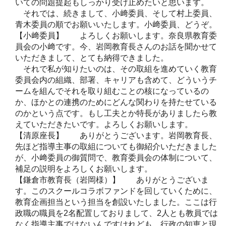
いての問題提起もしっかり受け止めたいと思います。
それでは、続きまして、小﨑委員、そして村上委員、
青木委員の順でお願いいたします。小﨑委員、どうぞ。
【小﨑委員】 よろしくお願いします。奈良県教育委
員会の小﨑です。今、岩岡教育長さんのお話を聞かせて
いただきまして、とても納得できました。
それで私が知りたいのは、その取組を進めていく教育
委員会内の組織、部署、キャリアも含めて、どういうチ
ームを組んでそれを取り組むことの核になっているの
か、ほかとの連携のためにどんな関わりを持たせている
のかという点です。もし工夫とか特長がありましたら教
えていただきたいです。よろしくお願いします。
【清原座長】 ありがとうございます。岩岡教育長、
先ほど指導主事の取組についても御紹介いただきました
が、小﨑委員の御質問で、教育委員会の体制について、
補足の説明をよろしくお願いします。
【鎌倉市教育長（岩岡様）】 ありがとうございま
す。このスクールコラボファンドを回していくために、
教育企画担当という担当を創設いたしました。ここは行
政職の職員を2名配置しておりまして、2人とも教員では
なく指導主事ではないんですけれども、行政の知恵と現