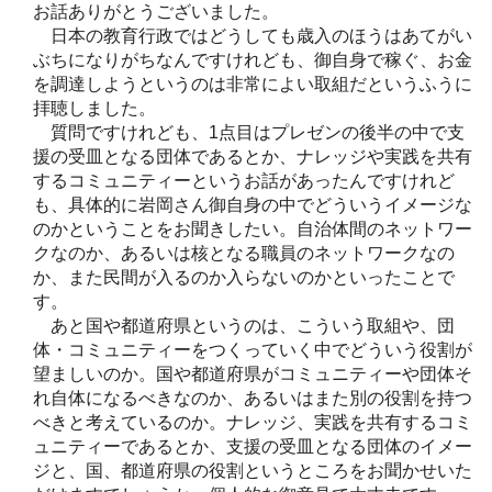
お話ありがとうございました。
日本の教育行政ではどうしても歳入のほうはあてがい
ぶちになりがちなんですけれども、御自身で稼ぐ、お金
を調達しようというのは非常によい取組だというふうに
拝聴しました。
質問ですけれども、1点目はプレゼンの後半の中で支
援の受皿となる団体であるとか、ナレッジや実践を共有
するコミュニティーというお話があったんですけれど
も、具体的に岩岡さん御自身の中でどういうイメージな
のかということをお聞きしたい。自治体間のネットワー
クなのか、あるいは核となる職員のネットワークなの
か、また民間が入るのか入らないのかといったことで
す。
あと国や都道府県というのは、こういう取組や、団
体・コミュニティーをつくっていく中でどういう役割が
望ましいのか。国や都道府県がコミュニティーや団体そ
れ自体になるべきなのか、あるいはまた別の役割を持つ
べきと考えているのか。ナレッジ、実践を共有するコミ
ュニティーであるとか、支援の受皿となる団体のイメー
ジと、国、都道府県の役割というところをお聞かせいた