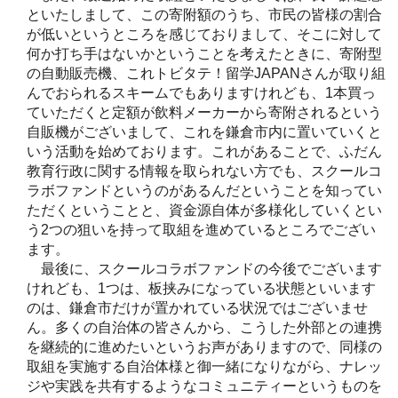
といたしまして、この寄附額のうち、市民の皆様の割合
が低いというところを感じておりまして、そこに対して
何か打ち手はないかということを考えたときに、寄附型
の自動販売機、これトビタテ！留学JAPANさんが取り組
んでおられるスキームでもありますけれども、1本買っ
ていただくと定額が飲料メーカーから寄附されるという
自販機がございまして、これを鎌倉市内に置いていくと
いう活動を始めております。これがあることで、ふだん
教育行政に関する情報を取られない方でも、スクールコ
ラボファンドというのがあるんだということを知ってい
ただくということと、資金源自体が多様化していくとい
う2つの狙いを持って取組を進めているところでござい
ます。
最後に、スクールコラボファンドの今後でございます
けれども、1つは、板挟みになっている状態といいます
のは、鎌倉市だけが置かれている状況ではございませ
ん。多くの自治体の皆さんから、こうした外部との連携
を継続的に進めたいというお声がありますので、同様の
取組を実施する自治体様と御一緒になりながら、ナレッ
ジや実践を共有するようなコミュニティーというものを