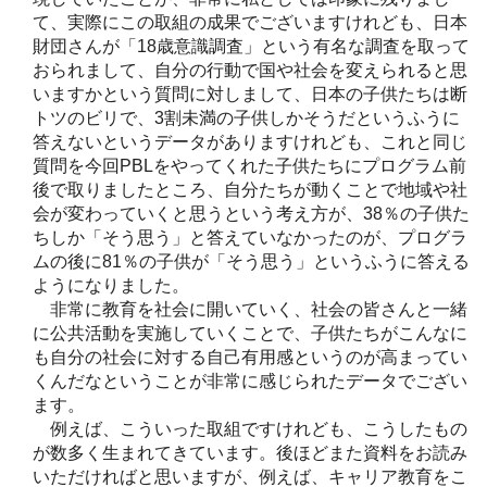
て、実際にこの取組の成果でございますけれども、日本
財団さんが「18歳意識調査」という有名な調査を取って
おられまして、自分の行動で国や社会を変えられると思
いますかという質問に対しまして、日本の子供たちは断
トツのビリで、3割未満の子供しかそうだというふうに
答えないというデータがありますけれども、これと同じ
質問を今回PBLをやってくれた子供たちにプログラム前
後で取りましたところ、自分たちが動くことで地域や社
会が変わっていくと思うという考え方が、38％の子供た
ちしか「そう思う」と答えていなかったのが、プログラ
ムの後に81％の子供が「そう思う」というふうに答える
ようになりました。
非常に教育を社会に開いていく、社会の皆さんと一緒
に公共活動を実施していくことで、子供たちがこんなに
も自分の社会に対する自己有用感というのが高まってい
くんだなということが非常に感じられたデータでござい
ます。
例えば、こういった取組ですけれども、こうしたもの
が数多く生まれてきています。後ほどまた資料をお読み
いただければと思いますが、例えば、キャリア教育をこ