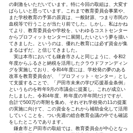
の刺激をいただいています。特に今回の取組は、大変す
ばらしいと思っています。これまで教育委員会事業や、
また学校教育の予算の原資は、一般財源、つまり市民の
血税等で行うことが当たり前でした。しかし、私はかね
てより、教育委員会や学校を、いわゆるコストセンター
からプロフィットセンターに展開したいという夢を描い
てきました。というのは、優れた教育には必ず資金が集
まるはずだ、と信じてきました。
実は本市においても鎌倉市さんと同じように、令和2
年度からふるさと納税を活用したクラウドファンディン
グを実施しており、令和4年度には、学校発の夢のある
改革を教育委員会が、「プロフィット・センター」とし
て支援することで、「戸田市未来の学び応援基金条例」
というものを昨年9月の市議会に提案し、これが成立い
たしました。令和4年度、昨年度の半年間だけですが、
合計で500万の寄附を集め、それぞれ学校発の11の提案
の実施に向けて、この資金をこれから補助金化して活用
していくことを、つい先週の総合教育会議の中でも確認
をしたところであります。
鎌倉市と戸田市の取組では、教育委員会が中心となっ