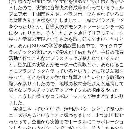
けて様々な福祉について学びを深めている子供たちがい
ましたので、実際に盲導犬の育成等を行っているウェル
フェアポート湘南さんや、パラスポーツをされている日
本財団さんと連携をいたしまして、一緒にパラスポーツ
をやったりとか、盲導犬のデモンストレーションを一緒
にやったりとか、そうしたことを通じてリアリティーを
持った学習の実現というものを取り組んでまいったりと
か、あとはSDGsの学習を積み重ねる中で、マイクロプ
ラスチックの害について学んだ子供たちが、学校の教育
活動で何でこんなにプラスチックが使われているんだ
と。空気圧の実験とかモーターの実験とか、あらゆるこ
とにプラスチックを使っているということに課題意識を
持って、それを何とか学びに昇華させたいという教師の
願いがありましたので、地域の教材会社さんと連携して
様々なプラスチックのアップサイクルの取組をやった
り、こうした様々なコラボレーションが生まれてまいり
ました。
実際にやっていく中で、活用のパターンとして幾つか
ニーズがあるということに気づきまして、1つは1年間に
わたって、企画から実施までトータルにコラボレーショ
ンしたいというパターンでございます。そうしたものを