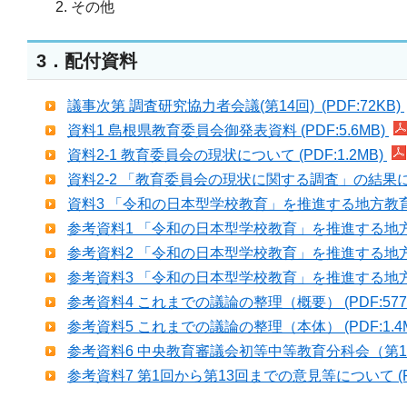
その他
3．配付資料
議事次第 調査研究協力者会議(第14回) (PDF:72KB)
資料1 島根県教育委員会御発表資料 (PDF:5.6MB)
資料2-1 教育委員会の現状について (PDF:1.2MB)
資料2-2 「教育委員会の現状に関する調査」の結果に
資料3 「令和の日本型学校教育」を推進する地方教育行
参考資料1 「令和の日本型学校教育」を推進する地方
参考資料2 「令和の日本型学校教育」を推進する地方教
参考資料3 「令和の日本型学校教育」を推進する地方教
参考資料4 これまでの議論の整理（概要） (PDF:577
参考資料5 これまでの議論の整理（本体） (PDF:1.4
参考資料6 中央教育審議会初等中等教育分科会（第138
参考資料7 第1回から第13回までの意見等について (PD