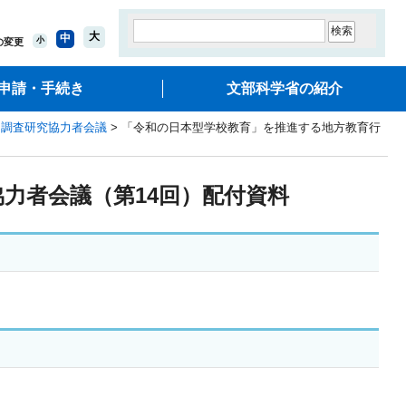
大
中
小
の変更
申請・手続き
文部科学省の紹介
た調査研究協力者会議
> 「令和の日本型学校教育」を推進する地方教育行
力者会議（第14回）配付資料