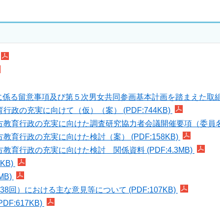
係る留意事項及び第５次男女共同参画基本計画を踏まえた取組の推進
政の充実に向けて（仮）（案） (PDF:744KB)
教育行政の充実に向けた調査研究協力者会議開催要項（委員名簿を含
育行政の充実に向けた検討（案） (PDF:158KB)
育行政の充実に向けた検討 関係資料 (PDF:4.3MB)
KB)
MB)
回）における主な意見等について (PDF:107KB)
F:617KB)