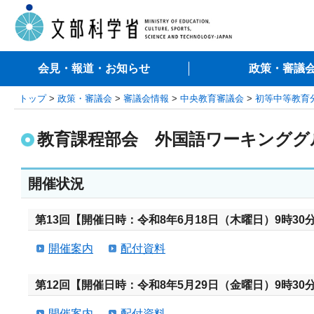
会見・報道・お知らせ
政策・審議
トップ
>
政策・審議会
>
審議会情報
>
中央教育審議会
>
初等中等教育
教育課程部会 外国語ワーキンググ
開催状況
第13回【開催日時：令和8年6月18日（木曜日）9時30分
開催案内
配付資料
第12回【開催日時：令和8年5月29日（金曜日）9時30分
開催案内
配付資料