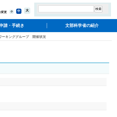
大
中
小
の変更
申請・手続き
文部科学省の紹介
ワーキンググループ 開催状況