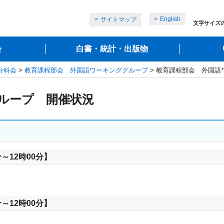
English
サイトマップ
文字サイズ
会
白書・統計・出版物
分科会
>
教育課程部会 外国語ワーキンググループ
> 教育課程部会 外国語
ループ 開催状況
～12時00分】
～12時00分】