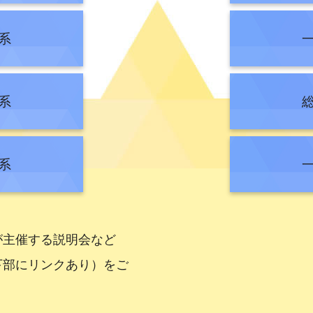
施設系（建築・電気・機械）懇談会を開催します
系
総合職試験（法務区分）の合格者の官庁訪問について
て ～2022年度経験者採用試験（係長級（事務））～
系
令和4年度業務説明会の実施について
職試験 夏の官庁訪問について【総合職技術系】
系
合職試験 既合格者向け6月期官庁訪問の実施について【総合職技術
談会：令和4年2月28日（金曜日）～3月4日（金曜日）】施設系懇
験者採用試験（係長級（事務））合格者の官庁訪問について
が主催する説明会など
て ～2021年度経験者採用試験（係長級（事務））～
下部にリンクあり）をご
公務員採用一般職試験（大卒程度試験）受験者の官庁訪問について