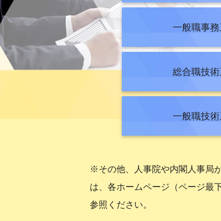
令和4年10月14日 文部科学省 
一般職事務
令和4年10月7日 国家公務員採用
令和4年8月2日 経験者採用につい
総合職技術
令和4年6月3日 【一般職事務系】
令和4年6月3日 2022年度総合
一般職技術
令和4年5月13日 令和4年度 総
令和4年1月19日 【施設系少人数懇
令和3年10月27日 2021年度経
※その他、人事院や内閣人事局
令和3年8月3日 経験者採用につい
は、各ホームページ（ページ最
参照ください。
令和3年7月6日 2021年度国家