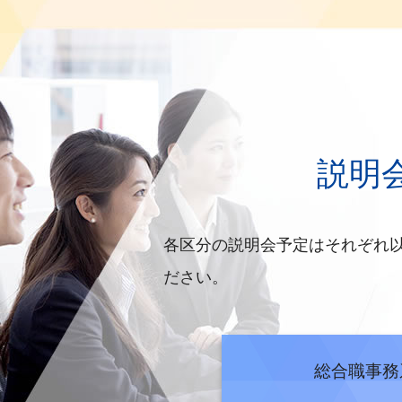
令和6年11月7日 2024年度国
令和6年10月18日 2025年度
令和6年6月19日 2024年度国
令和6年5月28日 2024年度総合
説明
令和6年5月13日 令和6年度 総
令和5年10月19日 公務研究セミナ
各区分の説明会予定はそれぞれ
令和5年9月21日 【総合職事務系
ださい。
令和5年9月13日 【全職種共通】
令和5年5月18日 2023年度総
令和5年5月11日 令和5年度 総
総合職事務
令和4年10月14日 人事院主催公