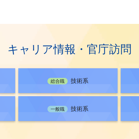
の国家公務員の中途採用について
職試験 夏の官庁訪問について【総合職事務系（施設系を含む）】
業務説明会の実施について
キャリア情報・官庁訪問
明会一覧（総合職・一般職）
用総合職試験（教養区分）合格者の官庁訪問（事務系）について
技術系
官庁訪問（経験者採用試験（係長級（事務））【府省合同B区分】）
総合職
される方へ
家公務員採用一般職試験（大卒程度試験）受験者の官庁訪問につい
技術系
一般職
試験 夏の官庁訪問の実施について【総合職技術系】
合格者向け令和7年度官庁訪問の実施について【総合職技術系】