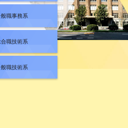
一般職事務系
総合職技術系
一般職技術系
系、施設系】
談会Online（建築・電気・機械）
（一般職・技術系）