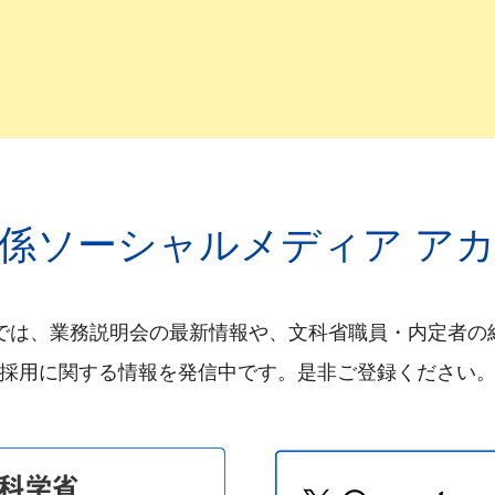
合職試験 夏の官庁訪問について【総合職事務系（施設系を含む）】
合職試験 夏の官庁訪問について【総合職技術系】
総合職試験（法務区分）の合格者の官庁訪問について
第5回「文部科学省×建築」（オンライン開催）
務説明会の日程一覧【R2.7更新終了】
係ソーシャルメディア ア
て ～2020年度経験者採用試験（係長級（事務））～
の国家公務員の中途採用について
Sでは、業務説明会の最新情報や、文科省職員・内定者の
合職試験 夏の官庁訪問について【総合職事務系（施設系を含む）】
採用に関する情報を発信中です。是非ご登録ください
合職事前面談会について【技術系】
面談会について【総合職事務系（施設系を含む）】
験者採用試験（係長級（事務））合格者の官庁訪問について