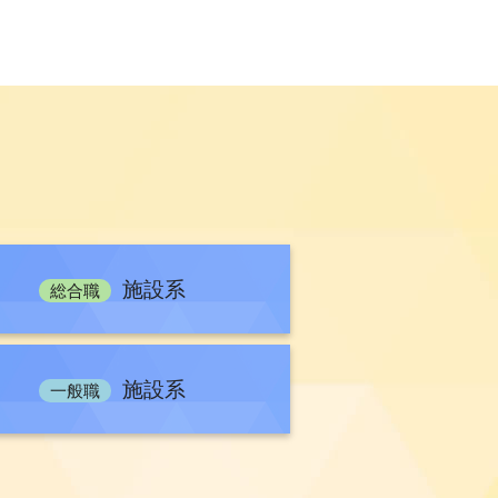
施設系
について
総合職
て（一般職技術系）
施設系
一般職