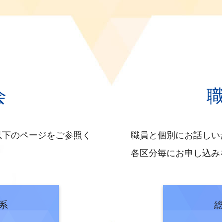
家公務員中途採用者選考試験（就職氷河期世代）第2次選考（採用
経験者採用試験（係長級（事務））合格者の官庁訪問（総合職）につ
家公務員採用一般職試験（大卒程度試験）受験者の官庁訪問につい
職試験 夏の官庁訪問について【総合職技術系】
会
合職試験 既合格者向け官庁訪問の実施について【総合職技術系、施
ーin霞が関の実施について
以下のページをご参照く
職員と個別にお話しい
】過去の業務説明会一覧
各区分毎にお申し込み
国家公務員OPENゼミ～【文理対象】秋の１Day職場訪問・仕事
合職試験 夏の官庁訪問について【総合職技術系】
合職試験 既合格者向け6月期官庁訪問の実施について【総合職技術
系
務研究セミナー等の実施予定