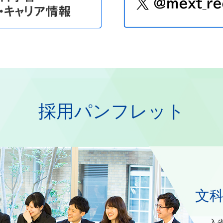
者選考試験のご案内
いて ～2019年度経験者採用試験（係長級（事務））～
家公務員採用一般職試験（大卒程度試験）第1次試験合格者対象業
職試験合格者 夏の官庁訪問について
系】業務説明会の日程一覧
採用パンフレット
採用総合職試験（教養区分）合格者の官庁訪問について
用総合職試験（法務区分）合格者の官庁訪問について
文
入