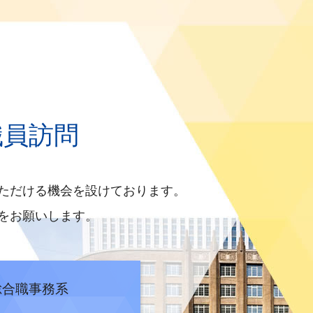
面接等）について
いて
て（一般職技術系）
職員訪問
設系】
ただける機会を設けております。
をお願いします。
体験～について
系、施設系】
総合職事務系