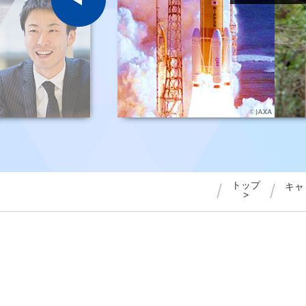
トップ
/
/
キャ
>