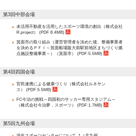
第3回中部会場
未活用不動産を活用したスポーツ環境の創出（株式会社
R.project） (PDF:8.4MB)
箕面市の取り組み（運営管理者を決めた後、整備事業者
を決めるＰＦＩ～箕面船場阪大前駅前地区まちづくり拠
点施設整備事業～）（箕面市） (PDF:5.5MB)
第4回四国会場
官民連携による健康づくり（株式会社ルネサン
ス） (PDF:5.5MB)
FC今治の挑戦～四国初のサッカー専用スタジアム～
（株式会社今治夢．スポーツ） (PDF:1.7MB)
第5回九州会場
浅生スポーツセンターについて_1（北九州