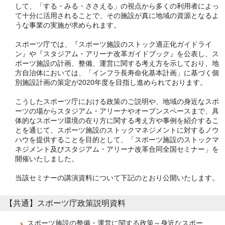
して、「する・みる・ささえる」の視点から多くの利用者によっ
て十分に活用されることで、その施設が真に地域の資源となるよ
うな事業の実施が求められます。
スポーツ庁では、『スポーツ施設のストック適正化ガイドライ
ン』や『スタジアム・アリーナ改革ガイドブック』を公表し、ス
ポーツ施設の計画、整備、運営に関する考え方を示しており、地
方自治体においては、「インフラ長寿命化基本計画」に基づく個
別施設計画の策定が2020年度を目指し進められております。
こうしたスポーツ庁における政策のご説明や、地域の身近なスポ
ーツの場からスタジアム・アリーナやオープンスペースまで、具
体的なスポーツ環境の在り方に関する考え方や事例を紹介するこ
とを通じて、スポーツ施設のストックマネジメントに対するノウ
ハウを提供することを目的として、「スポーツ施設のストックマ
ネジメント及びスタジアム・アリーナ改革合同全国セミナー」を
開催いたしました。
当該セミナーの講演資料について下記のとおり公開いたします。
【共通】スポーツ庁政策説明資料
スポーツ施設の整備・運営に関する政策 ～身近なスポー