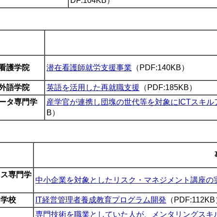
DF:104KB）
看護学院
潜在看護師就労支援事業
（PDF:140KB）
外語学院
英語を活用した再就職支援
（PDF:185KB）
ータ専門学
産学官が連携し団塊の世代等を対象にICTスキ
B）
ネス専門学
中小企業を対象としたリスク・マネジメント講座の
門学校
IT経営管理者養成教育プログラム開発
（PDF:112K
専門技術を職業としていた人が、メンタリングスキ