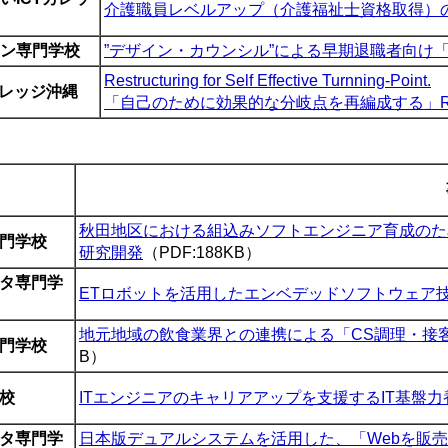
介護職員レベルアップ（介護福祉士資格取得）
ン専門学校
”デザイン・カウンシル”による早期退職者向け
Restructuring for Self Effective Turnning-Point.
カレッジ沖縄
「自己のために効果的な分岐点を再編成する」
秋田地区における組込みソフトエンジニア育成のた
門学校
研究開発
（PDF:188KB）
タ専門学
ETロボットを活用したエンベデッドソフトウェア
地元地域の飲食業界との連携による「CS調理・接
門学校
B）
校
ITエンジニアのキャリアアップを支援するIT基盤
タ専門学
日本版デュアルシステムを活用した、「
Web
を販売