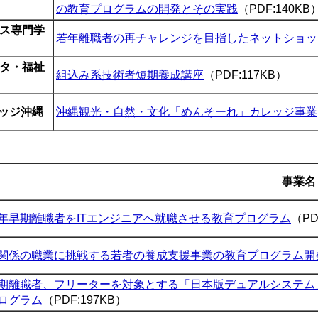
の教育プログラムの開発とその実践
（PDF:140KB
ス専門学
若年離職者の再チャレンジを目指したネットショッ
タ・福祉
組込み系技術者短期養成講座
（PDF:117KB）
レッジ沖縄
沖縄観光・自然・文化「めんそーれ」カレッジ事業
事業名
年早期離職者をITエンジニアへ就職させる教育プログラム
（PD
関係の職業に挑戦する若者の養成支援事業の教育プログラム開
期離職者、フリーターを対象とする「日本版デュアルシステム
ログラム
（PDF:197KB）