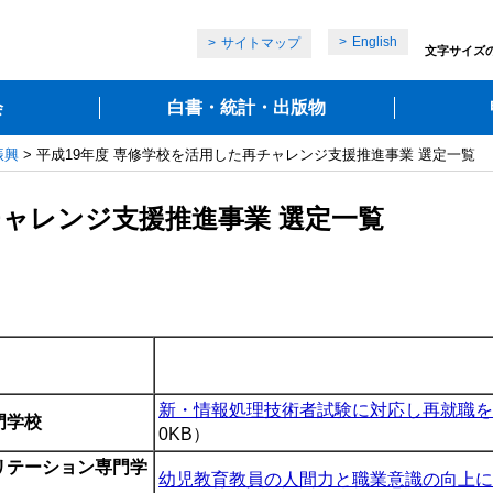
English
サイトマップ
文字サイズ
会
白書・統計・出版物
振興
> 平成19年度 専修学校を活用した再チャレンジ支援推進事業 選定一覧
チャレンジ支援推進事業 選定一覧
新・情報処理技術者試験に対応し再就職を
門学校
0KB）
リテーション専門学
幼児教育教員の人間力と職業意識の向上に