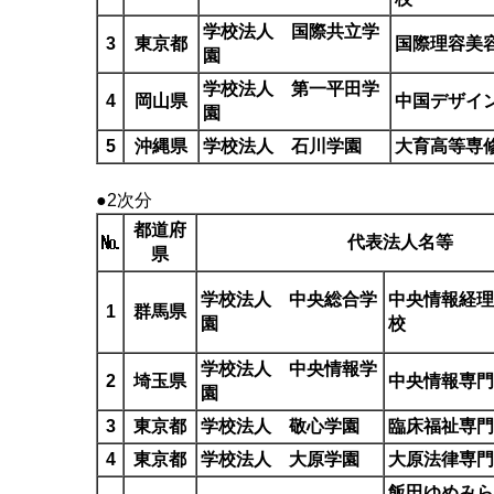
学校法人 国際共立学
3
東京都
国際理容美
園
学校法人 第一平田学
4
岡山県
中国デザイ
園
5
沖縄県
学校法人 石川学園
大育高等専
●2次分
都道府
代表法人名等
県
学校法人 中央総合学
中央情報経理
1
群馬県
園
校
学校法人 中央情報学
2
埼玉県
中央情報専門
園
3
東京都
学校法人 敬心学園
臨床福祉専門
4
東京都
学校法人 大原学園
大原法律専門
飯田ゆめみら