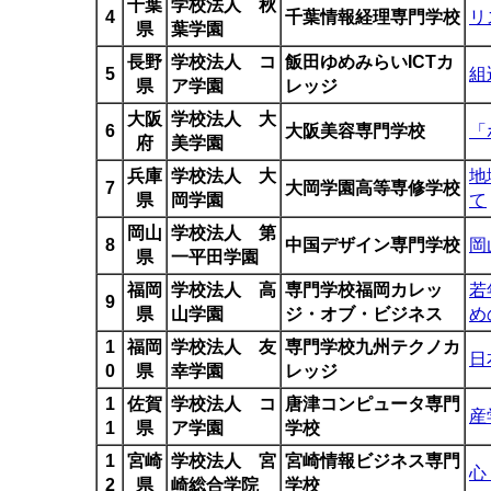
千葉
学校法人 秋
4
千葉情報経理専門学校
リ
県
葉学園
長野
学校法人 コ
飯田ゆめみらいICTカ
5
組
県
ア学園
レッジ
大阪
学校法人 大
6
大阪美容専門学校
「
府
美学園
兵庫
学校法人 大
地
7
大岡学園高等専修学校
県
岡学園
て
岡山
学校法人 第
8
中国デザイン専門学校
岡
県
一平田学園
福岡
学校法人 高
専門学校福岡カレッ
若
9
県
山学園
ジ・オブ・ビジネス
め
1
福岡
学校法人 友
専門学校九州テクノカ
日
0
県
幸学園
レッジ
1
佐賀
学校法人 コ
唐津コンピュータ専門
産
1
県
ア学園
学校
1
宮崎
学校法人 宮
宮崎情報ビジネス専門
心
2
県
崎総合学院
学校