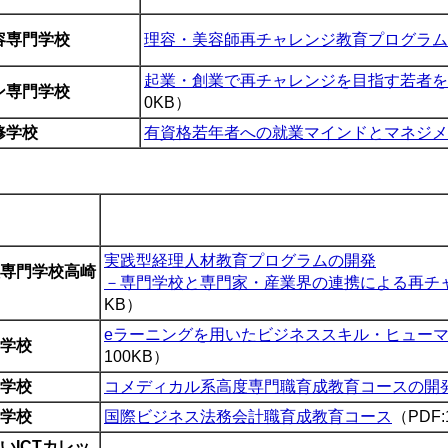
容専門学校
理容・美容師再チャレンジ教育プログラム
起業・創業で再チャレンジを目指す若者を
ン専門学校
0KB）
修学校
有資格若年者への就業マインドとマネジメ
実践型経理人材教育プログラムの開発
専門学校高崎
－専門学校と専門家・産業界の連携による再チ
KB）
eラーニングを用いたビジネススキル・ヒュー
学校
100KB）
学校
コメディカル系高度専門職育成教育コースの開
学校
国際ビジネス法務会計職育成教育コース
（PDF:
いICTカレッ