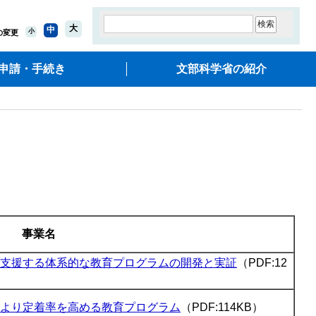
大
中
小
の変更
申請・手続き
文部科学省の紹介
事業名
支援する体系的な教育プログラムの開発と実証
（PDF:12
より定着率を高める教育プログラム
（PDF:114KB）