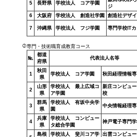
5
長野県
学校法人 コア学園
ジ
6
大阪府
学校法人 創造社学園
創造社デザイ
7
沖縄県
学校法人 フジ学園
専門学校IT
専門・技術職育成教育コース
都道
代表法人名等
府県
秋田
1
学校法人 コア学園
秋田経理情報専
県
山形
学校法人 最上広域コ
新庄コンピュー
2
県
ア学園
校
群馬
学校法人 有坂中央学
3
中央情報経理専
県
園
兵庫
学校法人 コンピュー
4
神戸電子専門学
県
タ総合学園
島根
学校法人 斐川コア学
出雲コンピュー