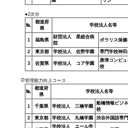
園
ッジ
●2次分
都道府
学校法人名等
県
財団法人 星総合病
1
福島県
ポラリス保健
院
2
東京都
学校法人 佐野学園
専門学校神田
唐津コンピュ
3
佐賀県
学校法人 コア学園
校
管理能力向上コース
都道府
学校法人名等
県
船橋情報ビジ
1
千葉県
学校法人 三橋学園
校
2
東京都
学校法人 丸橋学園
渋谷外国語専
学校法人 エール学