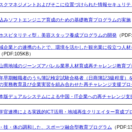
スクマネジメントおよびそこに位置づけられた情報セキュリテ
込みソフトエンジニア育成のための基礎教育プログラムの実施
ホスピタリティ型」美容スタッフ養成プログラムの開発
（PDF
域企業との連携のもとで、環境を活かした観光業に役立つ人材
（PDF:105KB）
山県地域のジーンズアパレル業界人材育成再チャレンジ教育プ
年早期離職者のうち簿記検定試験合格者（日商簿記3級程度）
の実務教育及び企業実習を組み合わせた再チャレンジ支援プロ
本版デュアルシステムによる中国・IT企業への再チャレンジ支
学官連携による実践的ICT活用・地域再生クリエイター育成プ
・技・体の調和した、スポーツ融合型教育プログラム
（PDF:1