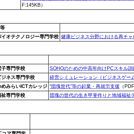
F:145KB）
等
バイオテクノロジー専門学校
健康ビジネス分野における再チャ
電子専門学校
SOHOのための中高年向けPCスキル
ビジネス専門学校
経営シミュレーション（ビジネスゲー
めみらいICTカレッジ
“団塊世代”等の起業・再就労支援
（PDF
福祉専門学校
団塊の世代の生き甲斐作りと地域福祉
広コア専門学