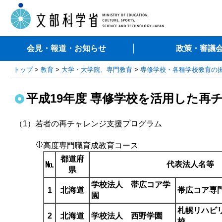
会見・報道・お知らせ
政策・審議
トップ
>
教育
>
大学・大学院、専門教育
>
専修学校・各種学校教育の
平成19年度 専修学校を活用した再
（1）
若者の再チャレンジ支援プログラム
高度専門職育成教育コース
都道府
代表法人名等
県
学校法人 帯広コア学
1
北海道
帯広コア専
園
札幌リハビ
2
北海道
学校法人 西野学園
校