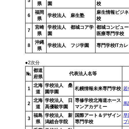
5
県
園
校
福岡
麻生情報ビジネ
6
学校法人 麻生塾
県
校
宮崎
学校法人 都城コア学
都城コンピュー
7
県
園
医療専門学校
沖縄
8
学校法人 フジ学園
専門学校ITカ
県
●2次分
都道
代表法人名等
府県
北海
学校法人 桑
1
札幌情報未来専門学校
若
道
園学園
北海
学校法人 日
専修学校北海道ホース
2
馬
道
高優駿学園
マンアカデミー
福島
学校法人 新
国際アート＆デザイン
早
3
県
潟総合学院
専門学校
プ