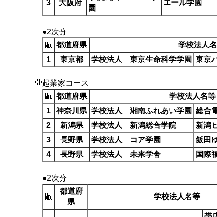
3
大阪府
エール学園
園
●2次分
都道府県
学校法人名
1
東京都
学校法人 東京生命科学学園
東京
起業家コース
都道府県
学校法人名等
1
神奈川県
学校法人 湘南ふれあい学園
総合
2
新潟県
学校法人 新潟総合学院
新潟
3
長野県
学校法人 コア学園
飯田ゆ
4
長野県
学校法人 未来学舎
国際
●2次分
都道府
学校法人名等
県
帯