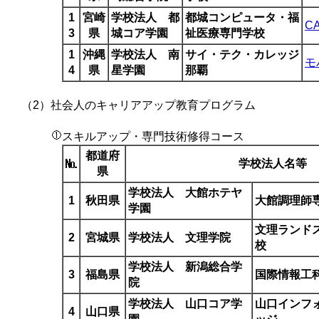
1
宮崎
学校法人 都
都城コンピュータ・福
C
3
県
城コア学園
祉医療専門学校
1
沖縄
学校法人 南
サイ・テク・カレッジ
モ
4
県
星学園
那覇
（2）
社会人のキャリアアップ教育プログラム
スキルアップ・専門技術修得コース
都道府
学校法人名等
県
学校法人 大館ホテヤ
1
秋田県
大館調理師
学園
文理ランド
2
宮城県
学校法人 文理学院
校
学校法人 新潟総合学
3
福島県
国際情報工
院
学校法人 山口コア学
山口インフ
4
山口県