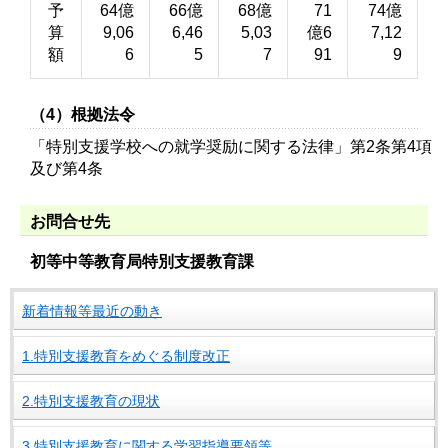
予
64億
66億
68億
71
74億
算
9,06
6,46
5,03
億6
7,12
額
6
5
7
91
9
（4）根拠法令
「特別支援学校への就学奨励に関する法律」第2条第4項
及び第4条
お問合せ先
初等中等教育局特別支援教育課
新着情報等最近の動き
1.特別支援教育をめぐる制度改正
2.特別支援教育の現状
3.特別支援教育に関する学習指導要領等