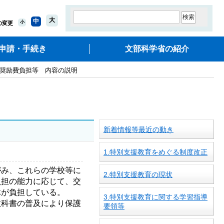
大
中
小
の変更
申請・手続き
文部科学省の紹介
学奨励費負担等 内容の説明
新着情報等最近の動き
1.特別支援教育をめぐる制度改正
み、これらの学校等に
2.特別支援教育の現状
負担の能力に応じて、交
体が負担している。
3.特別支援教育に関する学習指導
科書の普及により保護
要領等