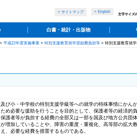
English
サイトマップ
文字サイズ
会
白書・統計・出版物
>
平成22年度実施事業
>
特別支援教育就学奨励費負担等
> 特別支援教育就
及び小・中学校の特別支援学級等への就学の特殊事情にかんが
るため必要な援助を行うことを目的として、保護者等の経済的
、保護者等が負担する経費の全部又は一部を国及び地方公共団
が増加していることや、障害の重度・重複化、高等部の拡大教
まえ、必要な経費を措置するものである。