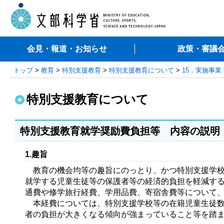
会見・報道・お知らせ
政策・審議
トップ
>
教育
>
特別支援教育
>
特別支援教育について
>
15．実施事業
特別支援教育について
特別支援教育就学奨励費負担等 内容の説明
1.趣旨
教育の機会均等の趣旨にのっとり、かつ特別支援学校
就学する児童生徒等の保護者等の経済的負担を軽減す
通費や修学旅行経費、学用品費、寄宿舎費等について
本経費については、特別支援学校等の在籍児童生徒数
者の負担が大きくなる傾向が強まっていること等を踏