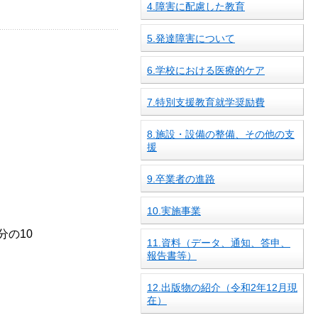
4.障害に配慮した教育
5.発達障害について
6.学校における医療的ケア
7.特別支援教育就学奨励費
8.施設・設備の整備、その他の支
援
9.卒業者の進路
10.実施事業
分の10
11.資料（データ、通知、答申、
報告書等）
12.出版物の紹介（令和2年12月現
在）