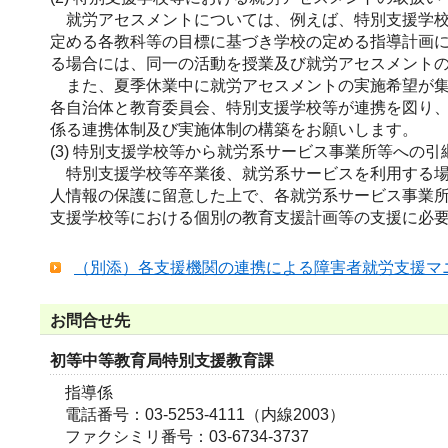
就労アセスメントについては、例えば、特別支援学校
定める各教科等の目標に基づき学校の定める指導計画
る場合には、同一の活動を授業及び就労アセスメント
また、夏季休業中に就労アセスメントの実施希望が集
各自治体と教育委員会、特別支援学校等が連携を図り
係る連携体制及び実施体制の構築をお願いします。
(3) 特別支援学校等から就労系サービス事業所等への引
特別支援学校等卒業後、就労系サービスを利用する場
人情報の保護に留意した上で、各就労系サービス事業
支援学校等における個別の教育支援計画等の支援に必
（別添）各支援機関の連携による障害者就労支援マニュ
お問合せ先
初等中等教育局特別支援教育課
指導係
電話番号：03-5253-4111（内線2003）
ファクシミリ番号：03-6734-3737