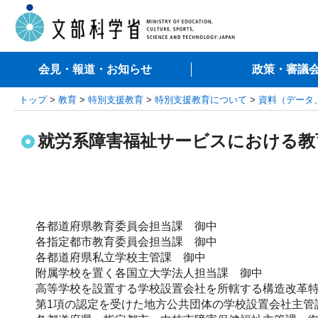
会見・報道・お知らせ
政策・審議
トップ
>
教育
>
特別支援教育
>
特別支援教育について
>
資料（データ
就労系障害福祉サービスにおける教
各都道府県教育委員会担当課 御中
各指定都市教育委員会担当課 御中
各都道府県私立学校主管課 御中
附属学校を置く各国立大学法人担当課 御中
高等学校を設置する学校設置会社を所轄する構造改革特
第1項の認定を受けた地方公共団体の学校設置会社主管