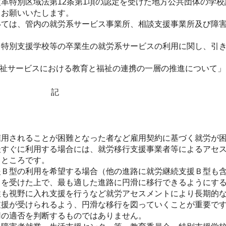
革特別区域法第12条第1項の認定を受けた地方公共団体の学
うお願いいたします。
ては、管内の就労系サービス事業所、相談支援事業所及び障害
。
特別支援学校等の卒業生の就労系サービスの利用に関し、引き
福祉サービスにおける教育と福祉の連携の一層の推進について
記
用されることが困難となった者など雇用契約に基づく就労が困
後すぐに利用する場合には、就労移行支援事業者等によるアセ
るところです。
Ｂ型の利用を希望する場合（他の進路に就労継続支援Ｂ型も含
トを受けた上で、最も適した進路に円滑に移行できるようにす
性も視野に入れ支援を行うなど就労アセスメントにより長期的
支援が受けられるよう、円滑な移行を図っていくことが重要で
の適否を判断するものではありません。