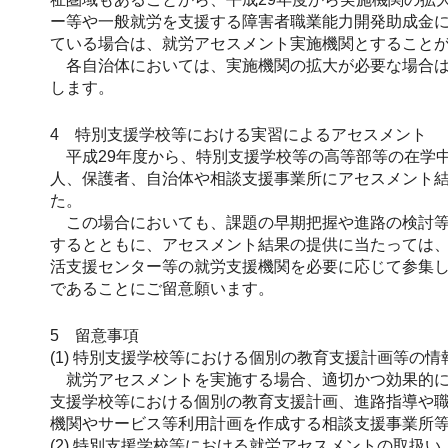
ー等や一般就労を支援する障害者職業能力開発助成金
ている場合は、就労アセスメント実施機関とすること
各自治体においては、実施機関の拡大が必要な場合は
します。
4 特別支援学校等における実習によるアセスメント
平成29年度から、特別支援学校等の高等部等の在学
人、保護者、自治体や相談支援事業所にアセスメント
た。
この場合においても、課題の早期把握や進路の検討等
するとともに、アセスメント結果の提供に当たっては
活支援センター等の就労支援機関を必要に応じて参集
であることにご留意願います。
5 留意事項
(1) 特別支援学校等における個別の教育支援計画等の
就労アセスメントを実施する場合、適切かつ効果的に
支援学校等における個別の教育支援計画、進路指導や
機関やサービス等利用計画を作成する相談支援事業所
(2) 特別支援学校等における就労アセスメントの取扱い