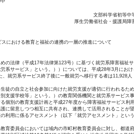
御中
文部科学省初等中
厚生労働省社会・援護局障
ビスにおける教育と福祉の連携の一層の推進について
の法律（平成17年法律第123号）に基づく就労系障害福祉
労系サービス」という。））については、平成28年3月にお
また、就労系サービス終了後に一般就労へ移行する者は11,928人
生徒の自立と社会参加に向けた就労支援が適切に行われるため
特別支援学校等」という。）の教育関係機関と就労系サービス
る個別の教育支援計画と平成27年度から障害福祉サービス利
保護に留意しつつ相互に共有され、連携して活用されることが
の利用に係るアセスメント（以下「就労アセスメント」という
教育委員会においては域内の市町村教育委員会に対し、都道府