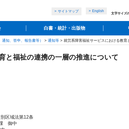
English
サイトマップ
文字サイズ
会
白書・統計・出版物
、通知、答申、報告書等）
>
通知等
> 就労系障害福祉サービスにおける教育
育と福祉の連携の一層の推進について
別区域法第12条
課 御中