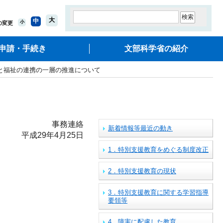
大
中
小
の変更
申請・手続き
文部科学省の紹介
と福祉の連携の一層の推進について
事務連絡
新着情報等最近の動き
平成29年4月25日
1．特別支援教育をめぐる制度改正
2．特別支援教育の現状
3．特別支援教育に関する学習指導
要領等
4．障害に配慮した教育