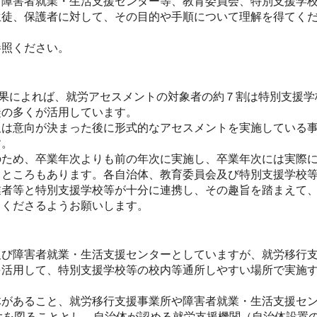
障害者就業・生活支援センター等、教育委員会、特別支援学校
生徒、保護者に対して、その目的や手順について理解を得てく
照ください。
結果によれば、就労アセスメントの対象者の約７割は特別支援学
徒の多くが活用しています。
は意向が決まった後に形式的なアセスメントを実施している事
す。
ため、卒業年次よりも前の年次に実施し、卒業年次には実際に
るところもあります。各自治体、教育委員会及び特別支援学校
業者等と特別支援学校等が十分に連携し、その趣旨を踏まえて
てくださるようお願いします。
び障害者就業・生活支援センターとしていますが、就労移行支
を活用して、特別支援学校等の校内等通所しやすい場所で実施
があること、就労移行支援事業所や障害者就業・生活支援セン
大を図ることとし、自治体が認める就労支援機関（自治体設置