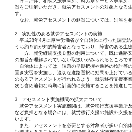
各自治体、相談支援事業所、就労系サービス事業所、
旨をご理解いただき、就労アセスメントの対象となる
す。
なお、就労アセスメントの趣旨については、別添を参
2 実効性のある就労アセスメントの実施
平成28年4月に厚生労働省が全自治体に行った調査
うち約９割が知的障害者となっており、障害のある生
一方、就労継続支援Ｂ型の利用について、既に進路又
の趣旨が理解されていない取扱いがみられるところで
自治体によっては、課題の早期把握や進路の検討等の
置き実習を実施し、適切な進路選択に効果を上げてい
のあるアセスメントが行われるよう、就労移行支援事
次も含め適切な時期に計画的に実施することを推進し
3 アセスメント実施機関の拡大について
就労アセスメント実施機関は、就労移行支援事業所及
など負担となる場合には、就労移行支援の施設外支援
います。
また、アセスメントを必要とする対象者が多い自治体
祉圏域もあることから、平成29年度から実施機関の拡