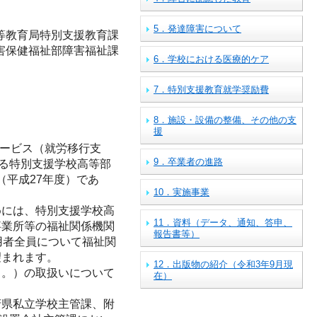
5．発達障害について
等教育局特別支援教育課
害保健福祉部障害福祉課
6．学校における医療的ケア
7．特別支援教育就学奨励費
8．施設・設備の整備、その他の支
援
サービス（就労移行支
9．卒業者の進路
ける特別支援学校高等部
（平成27年度）であ
10．実施事業
には、特別支援学校高
11．資料（データ、通知、答申、
事業所等の福祉関係機関
報告書等）
用者全員について福祉関
望まれます。
12．出版物の紹介（令和3年9月現
。）の取扱いについて
在）
県私立学校主管課、附