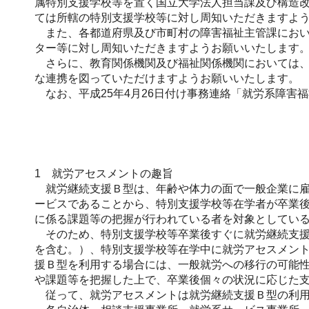
属特別支援学校等を置く国立大学法人担当課及び構造改
ては所轄の特別支援学校等に対し周知いただきますよ
また、各都道府県及び市町村の障害福祉主管課におい
ター等に対し周知いただきますようお願いいたします
さらに、教育関係機関及び福祉関係機関においては、
な連携を図っていただけますようお願いいたします。
なお、平成25年4月26日付け事務連絡「就労系障害
1 就労アセスメントの趣旨
就労継続支援Ｂ型は、年齢や体力の面で一般企業に雇
ービスであることから、特別支援学校等在学者が卒業
に係る課題等の把握が行われている者を対象としてい
そのため、特別支援学校等卒業後すぐに就労継続支援
を含む。）、特別支援学校等在学中に就労アセスメン
援Ｂ型を利用する場合には、一般就労への移行の可能
や課題等を把握した上で、卒業後個々の状況に応じた
従って、就労アセスメントは就労継続支援Ｂ型の利用