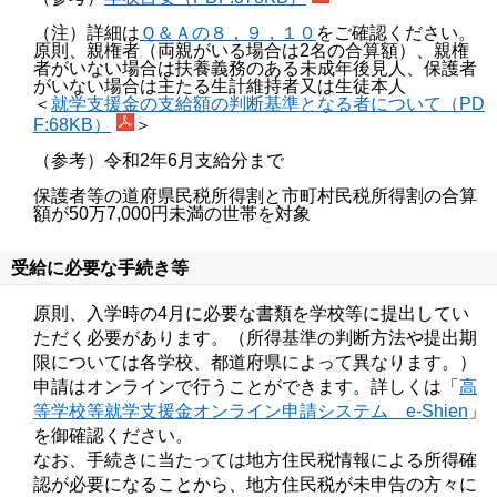
（注）詳細は
Ｑ＆Ａの８，９，１０
をご確認ください。
原則、親権者（両親がいる場合は2名の合算額）、親権
者がいない場合は扶養義務のある未成年後見人、保護者
がいない場合は主たる生計維持者又は生徒本人
＜
就学支援金の支給額の判断基準となる者について（PD
F:68KB）
＞
（参考）令和2年6月支給分まで
保護者等の道府県民税所得割と市町村民税所得割の合算
額が50万7,000円未満の世帯を対象
受給に必要な手続き等
原則、入学時の4月に必要な書類を学校等に提出してい
ただく必要があります。（所得基準の判断方法や提出期
限については各学校、都道府県によって異なります。）
申請はオンラインで行うことができます。詳しくは「
高
等学校等就学支援金オンライン申請システム e-Shien
」
を御確認ください。
なお、手続きに当たっては地方住民税情報による所得確
認が必要になることから、地方住民税が未申告の方々に