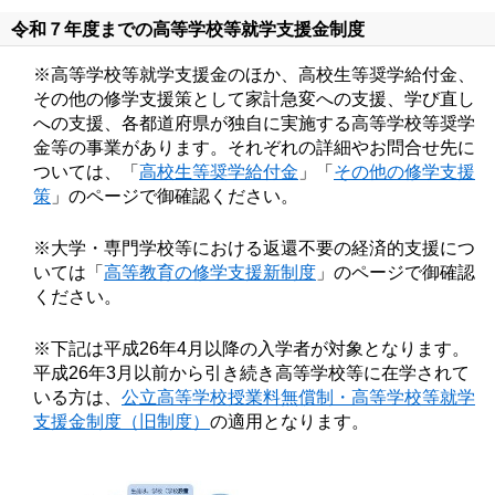
令和７年度までの高等学校等就学支援金制度
※高等学校等就学支援金のほか、高校生等奨学給付金、
その他の修学支援策として家計急変への支援、学び直し
への支援、各都道府県が独自に実施する高等学校等奨学
金等の事業があります。それぞれの詳細やお問合せ先に
ついては、「
高校生等奨学給付金
」「
その他の修学支援
策
」のページで御確認ください。
※大学・専門学校等における返還不要の経済的支援につ
いては「
高等教育の修学支援新制度
」のページで御確認
ください。
※下記は平成26年4月以降の入学者が対象となります。
平成26年3月以前から引き続き高等学校等に在学されて
いる方は、
公立高等学校授業料無償制・高等学校等就学
支援金制度（旧制度）
の適用となります。