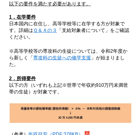
以下の要件を満たす必要があります。
1．在学要件
日本国内に在住し、高等学校等に在学する方が対象で
す。詳細は
Ｑ＆Ａの３
「支給対象者について」をご確認
ください。
※高等学校等の専攻科の生徒については、令和2年度か
ら新しく「
専攻科の生徒への修学支援
」が始まりまし
た。
2．所得要件
以下の方（いずれも上記※世帯で年収約910万円未満世
帯の生徒）が対象です。
（参考）
年収目安（PDF:378KB）