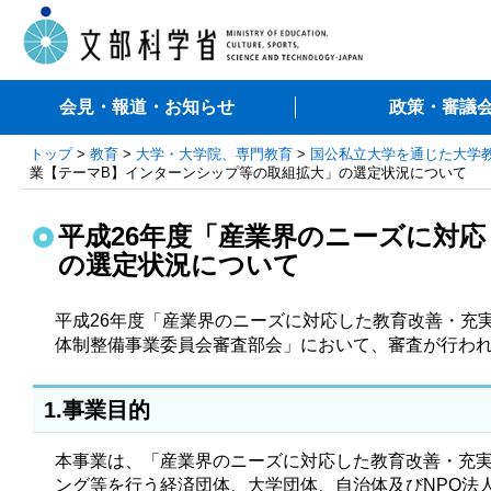
会見・報道・お知らせ
政策・審議
トップ
>
教育
>
大学・大学院、専門教育
>
国公私立大学を通じた大学
業【テーマB】インターンシップ等の取組拡大」の選定状況について
平成26年度「産業界のニーズに対
の選定状況について
平成26年度「産業界のニーズに対応した教育改善・充
体制整備事業委員会審査部会」において、審査が行わ
1.事業目的
本事業は、「産業界のニーズに対応した教育改善・充実
ング等を行う経済団体、大学団体、自治体及びNPO法