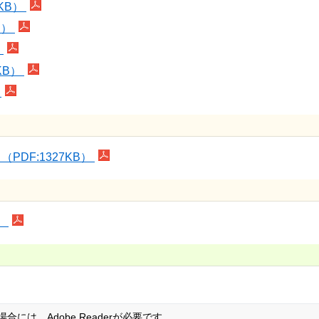
KB）
B）
）
KB）
）
DF:1327KB）
）
には、Adobe Readerが必要です。