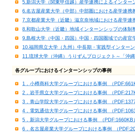
5.新潟大学（関東甲信越）産学連携によるインターン
6.名古屋産業大学（中部）中部圏における産学連携教
7.京都産業大学（近畿）滋京奈地域における産学連携
8.和歌山大学（近畿）地域インターンシップの体制整
9.島根大学（中国・四国）中国・四国圏域での産官学
10.福岡県立大学（九州）中長期・実践型インターンシ
11.琉球大学（沖縄）うりずんプロジェクト～「沖縄型
各グループにおけるインターンシップの事例
1．小樽商科大学グループにおける事例 （PDF:661
2．岩手県立大学グループにおける事例 （PDF:217
3．青山学院大学グループにおける事例 （PDF:137
4．電気通信大学グループにおける事例 （PDF:106
5．新潟大学グループにおける事例 （PDF:1660K
6．名古屋産業大学グループにおける事例 （PDF:20