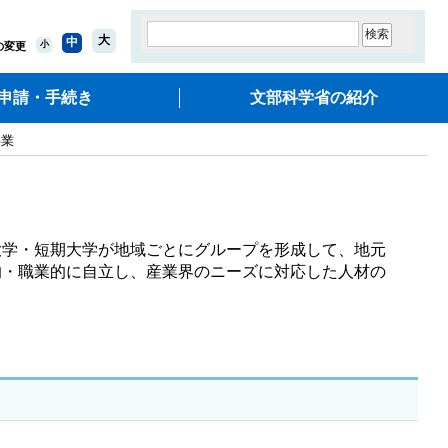
大
中
小
の変更
申請・手続き
文部科学省の紹介
事業
大学・短期大学が地域ごとにグループを形成して、地元
的・職業的に自立し、産業界のニーズに対応した人材の