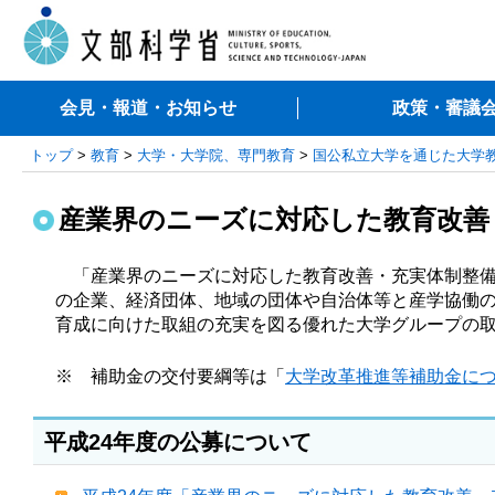
会見・報道・お知らせ
政策・審議
トップ
>
教育
>
大学・大学院、専門教育
>
国公私立大学を通じた大学
産業界のニーズに対応した教育改善
「産業界のニーズに対応した教育改善・充実体制整
の企業、経済団体、地域の団体や自治体等と産学協働
育成に向けた取組の充実を図る優れた大学グループの
※ 補助金の交付要綱等は「
大学改革推進等補助金に
平成24年度の公募について