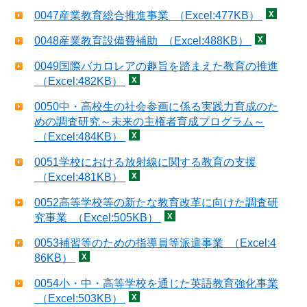
0047産業教育総合推進事業 （Excel:477KB）
0048産業教育設備費補助 （Excel:488KB）
0049国際バカロレアの趣旨を踏まえた教育の推進
（Excel:482KB）
0050中・高校生の社会参画に係る実践力育成のた
めの調査研究～未来の主権者育成プログラム～
（Excel:484KB）
0051学校における放射線に関する教育の支援
（Excel:481KB）
0052高等学校等の新たな教育改革に向けた調査研
究事業 （Excel:505KB）
0053補習等のための指導員等派遣事業 （Excel:4
86KB）
0054小・中・高等学校を通じた英語教育強化事業
（Excel:503KB）