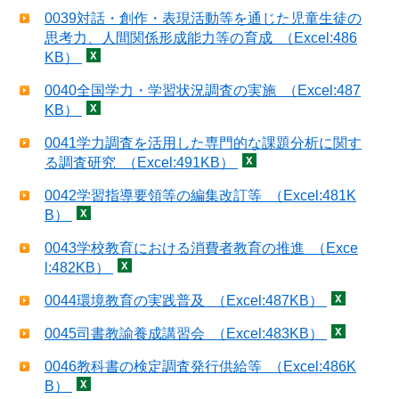
0039対話・創作・表現活動等を通じた児童生徒の
思考力、人間関係形成能力等の育成 （Excel:486
KB）
0040全国学力・学習状況調査の実施 （Excel:487
KB）
0041学力調査を活用した専門的な課題分析に関す
る調査研究 （Excel:491KB）
0042学習指導要領等の編集改訂等 （Excel:481K
B）
0043学校教育における消費者教育の推進 （Exce
l:482KB）
0044環境教育の実践普及 （Excel:487KB）
0045司書教諭養成講習会 （Excel:483KB）
0046教科書の検定調査発行供給等 （Excel:486K
B）