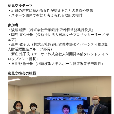
意見交換テーマ
・組織の運営に携わる女性が増えることの意義や効果
・スポーツ団体で有効と考えられる取組の検討
参加者
・淡路 睦氏（株式会社千葉銀行 取締役常務執行役員）
・岡島 喜久子氏（公益社団法人日本女子プロサッカーリーグ チ
ェア）
・黒嶋 敦子氏（株式会社熊谷組管理本部ダイバーシティ推進部
人財活躍推進グループ部長）
・新庄 浩子氏（エーザイ株式会社人財開発本部タレントディベ
ロップメント部長）
・日比野 暢子氏（桐蔭横浜大学スポーツ健康政策学部教授）
意見交換会の模様