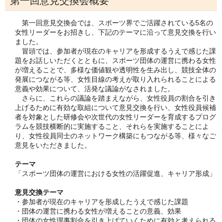
第一回意見交換会概要
第一回意見交換会では、スポーツ界でご活躍されている5名の
女性リーダーをお招きし、下記のテーマに沿って意見交換を行い
ました。
冒頭では、参加者が現在のキャリアを形成するうえで感じた課
題をお話しいただくとともに、スポーツ団体の運営に携わる女性
が増えることで、多様な価値観や透明性を生み出し、競技全体の
発展につながる等、女性目線の考えが取り入れられることによる
意義や効果について、活発な議論がなされました。
さらに、これらの議論を踏まえながら、女性役員の割合を引き
上げるために有効な取組について意見交換を行い、女性役員候補
者を対象とした研修会や次世代の女性リーダーを育成するプログ
ラムを競技横断的に実施すること、それらを実施することによ
り、女性役員同士のネットワーク構築にもつながる等、様々なご
意見をいただきました。
テーマ
「スポーツ団体の運営における女性の活躍促進、キャリア形成」
意見交換テーマ
・参加者が現在のキャリアを形成したうえで感じた課題
・団体の運営に携わる女性が増えることの意義、効果
・団体の女性理事割合を引き上げていくために有効と考えられる