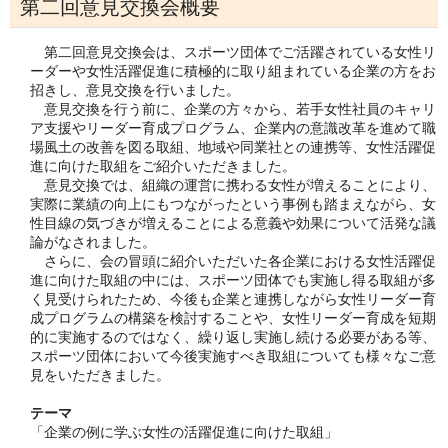
第二回意見交換会概要
第二回意見交換会は、スポーツ団体でご活躍されている女性リ
ーダーや女性活躍促進に積極的に取り組まれている企業の方をお
招きし、意見交換を行いました。
意見交換を行う前に、企業の方々から、若手女性社員のキャリ
ア支援やリーダー育成プログラム、企業内の意識改革を進めて職
場風土の改善を図る取組、地域や同業社との連携等、女性活躍促
進に向けた取組をご紹介いただきました。
意見交換では、組織の運営に携わる女性が増えることにより、
実際に業績の向上にもつながったという事例も踏まえながら、女
性目線の気づきが増えることによる意義や効果について活発な議
論がなされました。
さらに、会の冒頭に紹介いただいた各企業における女性活躍促
進に向けた取組の中には、スポーツ団体でも実施し得る取組が多
く見受けられたため、今後も企業と連携しながら女性リーダー育
成プログラムの構築を検討することや、女性リーダー育成を短期
的に実施するのではなく、繰り返し実施し続ける必要がある等、
スポーツ団体において今後実施すべき取組についても様々なご意
見をいただきました。
テーマ
「企業の例に学ぶ女性の活躍促進に向けた取組」