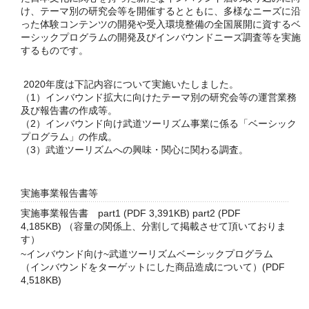
け、テーマ別の研究会等を開催するとともに、多様なニーズに沿
った体験コンテンツの開発や受入環境整備の全国展開に資するベ
ーシックプログラムの開発及びインバウンドニーズ調査等を実施
するものです。
2020年度は下記内容について実施いたしました。
（1）インバウンド拡大に向けたテーマ別の研究会等の運営業務
及び報告書の作成等。
（2）インバウンド向け武道ツーリズム事業に係る「ベーシック
プログラム」の作成。
（3）武道ツーリズムへの興味・関心に関わる調査。
実施事業報告書等
実施事業報告書
part1 (PDF 3,391KB)
part2 (PDF
4,185KB)
（容量の関係上、分割して掲載させて頂いておりま
す）
~インバウンド向け~武道ツーリズムベーシックプログラム
（インバウンドをターゲットにした商品造成について）(PDF
4,518KB)