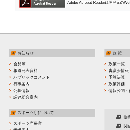
Adobe Acrobat Readerは
お知らせ
政 策
会見等
政策一覧
報道発表資料
審議会情報
パブリックコメント
予算決算
行事案内
政策評価
公募情報
情報公開・
調達総合案内
スポーツ庁について
御
スポーツ庁長官
関