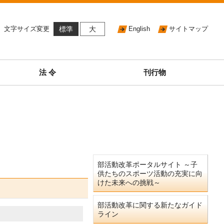
文字サイズ変更
標準
大
English
サイトマップ
法 令
刊行物
部活動改革ポータルサイト ～子
供たちのスポーツ活動の充実に向
けた未来への挑戦～
部活動改革に関する新たなガイド
ライン