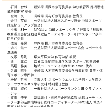
・石川 智雄 新潟県 長岡市教育委員会 学校教育課 部活動地
域移展開室 室長
・金﨑 良一 長崎県 長与町教育委員会 教育長
・金谷 英信 公益財団法人日本スポーツ協会 地域スポーツ
推進部長（クラブ担当）
・小出 利一 NPO法人 新町スポーツクラブ 理事長 / 群馬県
教育委員会部活動改革総括コーディネーター/日本スポーツ少年
団常任委員
・佐藤 嘉晃 静岡県 掛川市教育委員会 教育長
・澁谷 健一 公益財団法人新潟県スポーツ協会 スポーツ推
進課長
・友添 秀則 環太平洋大学 体育学部 教授
・西 政仁 奈良県 生駒市生涯学習部 スポーツ振興課長
・馬場 雅美 地域コミュニティ共創室Be smile. 代表
・久田 晴生 長崎県 大村市教育委員会学校教育課 参事・体
育スポーツ専門幹
・松尾 哲矢 立教大学 スポーツウエルネス学部・大学院ス
ポーツウエルネス学研究科 特別選任教授
・渡辺 靖代 一般社団法人スポーツリンク白川 クラブマネ
ージャー
・渡邊 優子 新潟県村上市役所企画戦略課 総括コーディネ
ーター兼部活動地域移行総括コーディネーター/NPO法人 希楽々
理事 / 村上市スポーツ推進委員