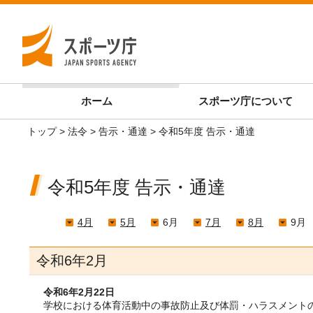
ホーム
スポーツ庁
について
トップ
>
法令
>
告示・通達
> 令和5年度 告示・通達
令和5年度 告示・通達
4月
5月
6月
7月
8月
9月
令和6年2月
令和6年2月22日
学校における体育活動中の事故防止及び体罰・ハラスメント