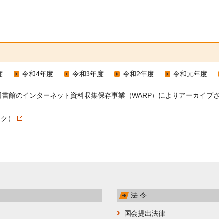
度
令和4年度
令和3年度
令和2年度
令和元年度
会図書館のインターネット資料収集保存事業（WARP）によりアーカイ
ンク）
法 令
国会提出法律