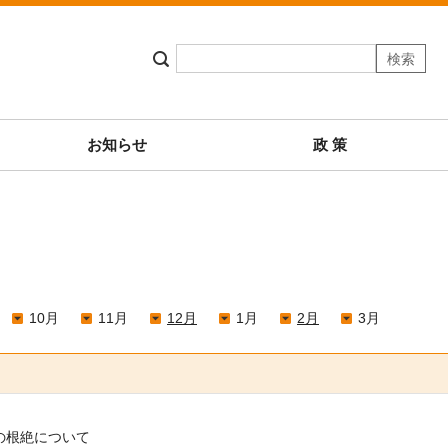
お知らせ
政 策
10月
11月
12月
1月
2月
3月
の根絶について