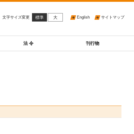
文字サイズ変更
標準
大
English
サイトマップ
法 令
刊行物