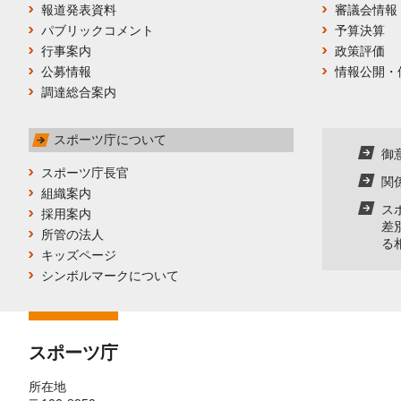
報道発表資料
審議会情報
パブリックコメント
予算決算
行事案内
政策評価
公募情報
情報公開・
調達総合案内
スポーツ庁について
御
スポーツ庁長官
関
組織案内
ス
採用案内
差
所管の法人
る
キッズページ
シンボルマークについて
スポーツ庁
所在地