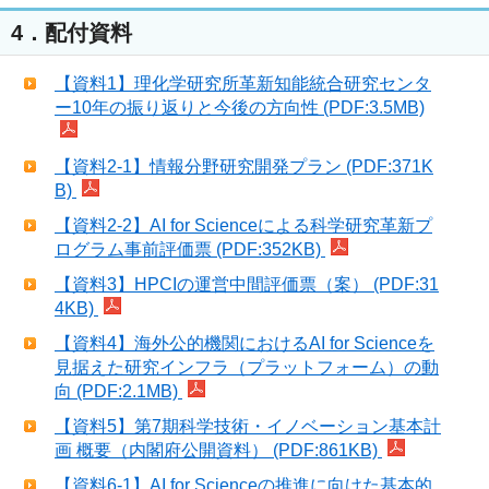
4．配付資料
【資料1】理化学研究所革新知能統合研究センタ
ー10年の振り返りと今後の方向性 (PDF:3.5MB)
【資料2-1】情報分野研究開発プラン (PDF:371K
B)
【資料2-2】AI for Scienceによる科学研究革新プ
ログラム事前評価票 (PDF:352KB)
【資料3】HPCIの運営中間評価票（案） (PDF:31
4KB)
【資料4】海外公的機関におけるAI for Scienceを
見据えた研究インフラ（プラットフォーム）の動
向 (PDF:2.1MB)
【資料5】第7期科学技術・イノベーション基本計
画 概要（内閣府公開資料） (PDF:861KB)
【資料6-1】AI for Scienceの推進に向けた基本的