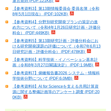
運営規則 (PDF:121KB)
【参考資料3】第13期情報委員会 委員名簿（令和
8年5月1日現在） (PDF:102KB)
【参考資料4】分野別研究開発プランの策定の進
め方について（令和4年1月26日研究計画・評価分
科会） (PDF:449KB)
【参考資料5】第13期研究計画・評価分科会にお
ける研究開発課題の評価について（令和7年6月13
日研究計画・評価分科会） (PDF:478KB)
【参考資料6】科学技術・イノベーション基本計
画（令和8年3月27日閣議決定） (PDF:1.9MB)
【参考資料7】俯瞰報告書2026 システム・情報科
学技術分野について (PDF:6.0MB)
【参考資料8】AI for Scienceを支える共用計算資
源に関する整備計画等のアンケート調査 (PDF:20
0KB)