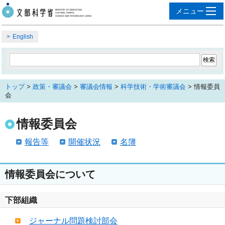
English
トップ
>
政策・審議会
>
審議会情報
>
科学技術・学術審議会
> 情報委員
会
情報委員会
報告等
開催状況
名簿
情報委員会について
下部組織
ジャーナル問題検討部会