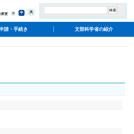
大
中
小
の変更
申請・手続き
文部科学省の紹介