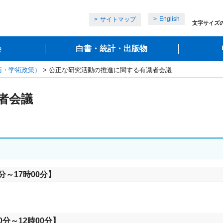
English
サイトマップ
文字サイズ
会
白書・統計・出版物
術・学術政策）
> 公正な研究活動の推進に関する有識者会議
者会議
分～17時00分】
0分～12時00分】