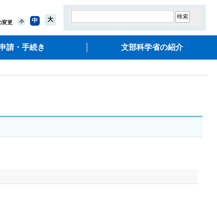
大
中
小
の変更
申請・手続き
文部科学省の紹介