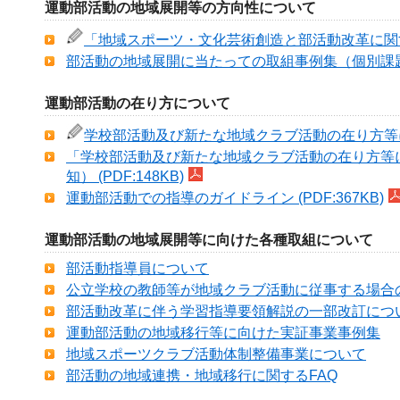
運動部活動の地域展開等の方向性について
「地域スポーツ・文化芸術創造と部活動改革に関する実
部活動の地域展開に当たっての取組事例集（個別課題への
運動部活動の在り方について
学校部活動及び新たな地域クラブ活動の在り方等に関す
「学校部活動及び新たな地域クラブ活動の在り方等
知） (PDF:148KB)
運動部活動での指導のガイドライン (PDF:367KB)
運動部活動の地域展開等に向けた各種取組について
部活動指導員について
公立学校の教師等が地域クラブ活動に従事する場合の兼職
部活動改革に伴う学習指導要領解説の一部改訂につ
運
動部活動の地域移行等に向けた実証事業事例集
地域スポーツクラブ活動体制整備事業について
部活動の地域連携・地域移行に関するFAQ