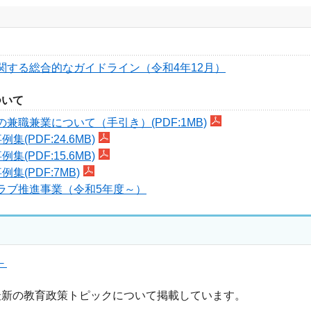
する総合的なガイドライン（令和4年12月）
ついて
職兼業について（手引き）(PDF:1MB)
PDF:24.6MB)
PDF:15.6MB)
(PDF:7MB)
ラブ推進事業（令和5年度～）
－
新の教育政策トピックについて掲載しています。