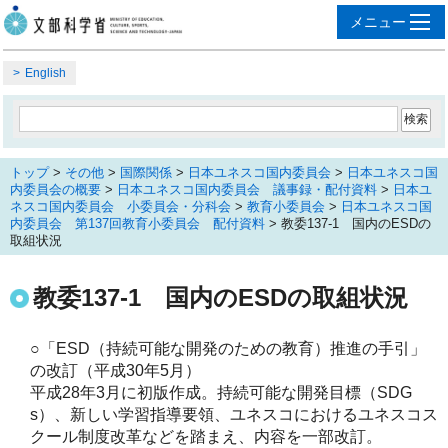
English
トップ
>
その他
>
国際関係
>
日本ユネスコ国内委員会
>
日本ユネスコ国
内委員会の概要
>
日本ユネスコ国内委員会 議事録・配付資料
>
日本ユ
ネスコ国内委員会 小委員会・分科会
>
教育小委員会
>
日本ユネスコ国
内委員会 第137回教育小委員会 配付資料
> 教委137-1 国内のESDの
取組状況
教委137-1 国内のESDの取組状況
○「ESD（持続可能な開発のための教育）推進の手引」
の改訂（平成30年5月）
平成28年3月に初版作成。持続可能な開発目標（SDG
s）、新しい学習指導要領、ユネスコにおけるユネスコス
クール制度改革などを踏まえ、内容を一部改訂。