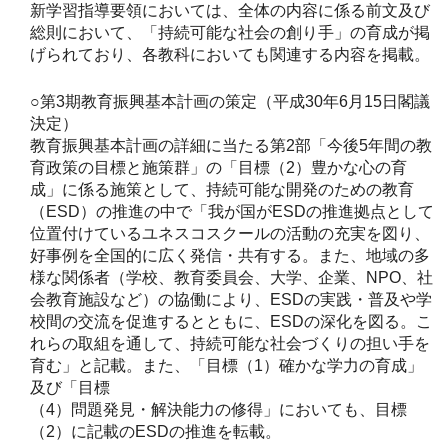
新学習指導要領においては、全体の内容に係る前文及び
総則において、「持続可能な社会の創り手」の育成が掲
げられており、各教科においても関連する内容を掲載。
○第3期教育振興基本計画の策定（平成30年6月15日閣議
決定）
教育振興基本計画の詳細に当たる第2部「今後5年間の教
育政策の目標と施策群」の「目標（2）豊かな心の育
成」に係る施策として、持続可能な開発のための教育
（ESD）の推進の中で「我が国がESDの推進拠点として
位置付けているユネスコスクールの活動の充実を図り、
好事例を全国的に広く発信・共有する。また、地域の多
様な関係者（学校、教育委員会、大学、企業、NPO、社
会教育施設など）の協働により、ESDの実践・普及や学
校間の交流を促進するとともに、ESDの深化を図る。こ
れらの取組を通して、持続可能な社会づくりの担い手を
育む」と記載。また、「目標（1）確かな学力の育成」
及び「目標
（4）問題発見・解決能力の修得」においても、目標
（2）に記載のESDの推進を転載。