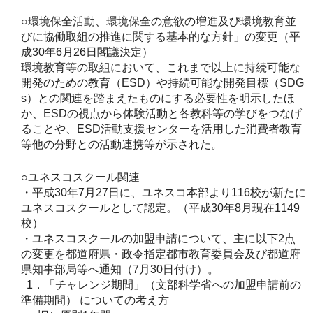
○環境保全活動、環境保全の意欲の増進及び環境教育並
びに協働取組の推進に関する基本的な方針」の変更（平
成30年6月26日閣議決定）
環境教育等の取組において、これまで以上に持続可能な
開発のための教育（ESD）や持続可能な開発目標（SDG
s）との関連を踏まえたものにする必要性を明示したほ
か、ESDの視点から体験活動と各教科等の学びをつなげ
ることや、ESD活動支援センターを活用した消費者教育
等他の分野との活動連携等が示された。
○ユネスコスクール関連
・平成30年7月27日に、ユネスコ本部より116校が新たに
ユネスコスクールとして認定。（平成30年8月現在1149
校）
・ユネスコスクールの加盟申請について、主に以下2点
の変更を都道府県・政令指定都市教育委員会及び都道府
県知事部局等へ通知（7月30日付け）。
1．「チャレンジ期間」（文部科学省への加盟申請前の
準備期間） についての考え方