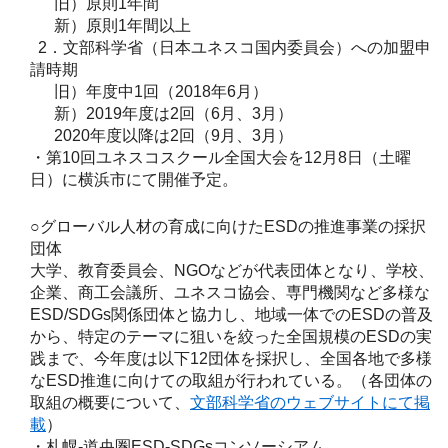
旧）原則1年間
新）原則1年間以上
2．文部科学省（日本ユネスコ国内委員会）への加盟申
請時期
旧）年度中1回（2018年6月）
新）2019年度は2回（6月、3月）
2020年度以降は2回（9月、3月）
・第10回ユネスコスクール全国大会を12月8日（土曜
日）に横浜市にて開催予定。
○グローバル人材の育成に向けたESDの推進事業の採択
団体
大学、教育委員会、NGOなどが代表団体となり、学校、
企業、商工会議所、ユネスコ協会、専門機関など多様な
ESD/SDGs関係団体と協力し、地域一体でのESDの普及
から、特定のテーマに狙いを絞った全国規模のESDの実
践まで、今年度は以下12団体を採択し、全国各地で多様
なESD推進に向けての取組が行われている。（各団体の
取組の概要について、
文部科学省のウェブサイトにて掲
載
）
・札幌-道央圏ESD-SDGsコンソーシアム