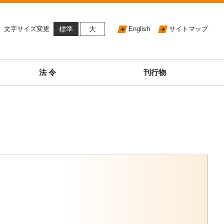
文字サイズ変更
標準
大
English
サイトマップ
法 令
刊行物