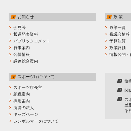
お知らせ
政 策
会見等
政策一覧
報道発表資料
審議会情報
パブリックコメント
予算決算
行事案内
政策評価
公募情報
情報公開・
調達総合案内
スポーツ庁について
御
スポーツ庁長官
関
組織案内
ス
採用案内
差
所管の法人
る
キッズページ
シンボルマークについて