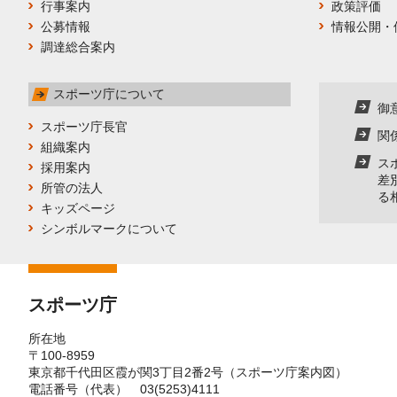
行事案内
政策評価
公募情報
情報公開・
調達総合案内
スポーツ庁について
御
スポーツ庁長官
関
組織案内
ス
採用案内
差
所管の法人
る
キッズページ
シンボルマークについて
スポーツ庁
所在地
〒100-8959
東京都千代田区霞が関3丁目2番2号（
スポーツ庁案内図
）
電話番号（代表） 03(5253)4111