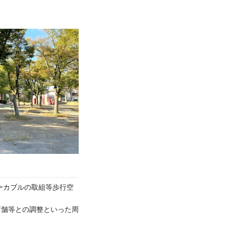
ーカブルの取組等歩行空
店舗等との調整といった周
。