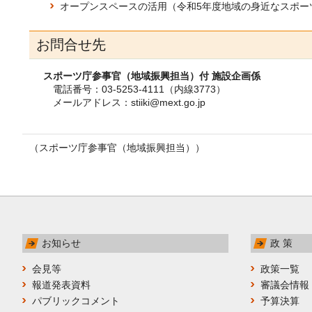
オープンスペースの活用（令和5年度地域の身近なスポー
お問合せ先
スポーツ庁参事官（地域振興担当）付 施設企画係
電話番号：03-5253-4111（内線3773）
メールアドレス：stiiki@mext.go.jp
（スポーツ庁参事官（地域振興担当））
お知らせ
政 策
会見等
政策一覧
報道発表資料
審議会情報
パブリックコメント
予算決算