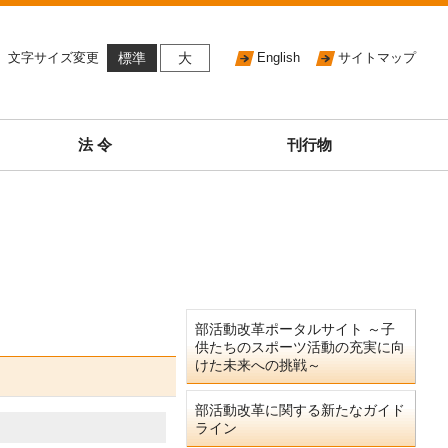
文字サイズ変更
標準
大
English
サイトマップ
法 令
刊行物
部活動改革ポータルサイト ～子
供たちのスポーツ活動の充実に向
けた未来への挑戦～
部活動改革に関する新たなガイド
ライン