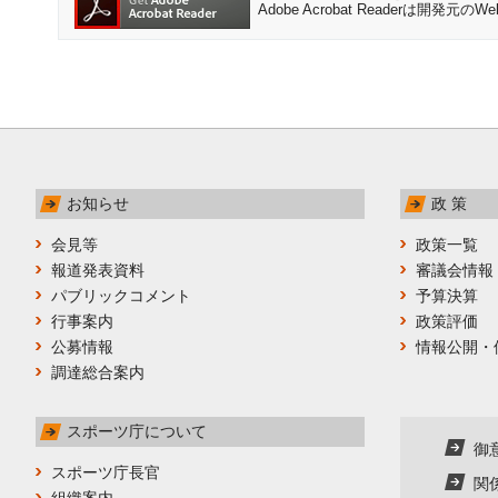
Adobe Acrobat Readerは
お知らせ
政 策
会見等
政策一覧
報道発表資料
審議会情報
パブリックコメント
予算決算
行事案内
政策評価
公募情報
情報公開・
調達総合案内
スポーツ庁について
御
スポーツ庁長官
関