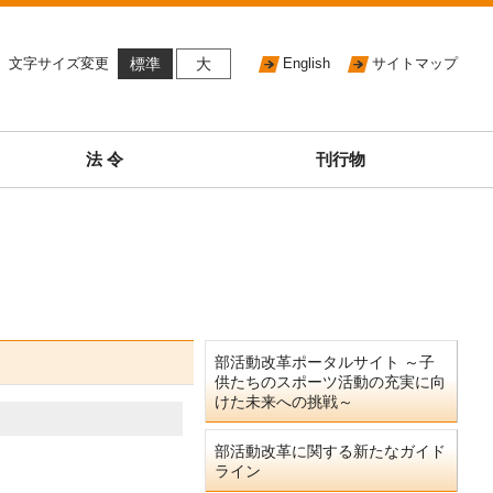
文字サイズ変更
標準
大
English
サイトマップ
法 令
刊行物
部活動改革ポータルサイト ～子
供たちのスポーツ活動の充実に向
けた未来への挑戦～
部活動改革に関する新たなガイド
ライン