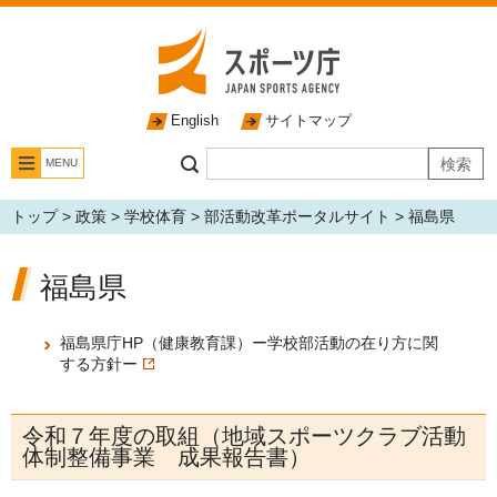
English
サイトマップ
MENU
トップ
>
政策
>
学校体育
>
部活動改革ポータルサイト
> 福島県
福島県
福島県庁HP（健康教育課）ー学校部活動の在り方に関
する方針ー
令和７年度の取組（地域スポーツクラブ活動
体制整備事業 成果報告書）