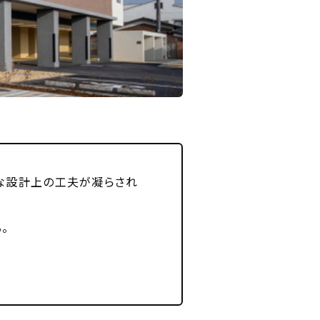
な設計上の工夫が凝らされ
。