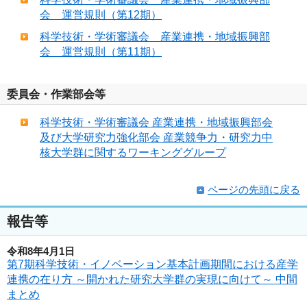
会 運営規則（第12期）
科学技術・学術審議会 産業連携・地域振興部
会 運営規則（第11期）
委員会・作業部会等
科学技術・学術審議会 産業連携・地域振興部会
及び大学研究力強化部会 産業競争力・研究力中
核大学群に関するワーキンググループ
ページの先頭に戻る
報告等
令和8年4月1日
第7期科学技術・イノベーション基本計画期間における産学
連携の在り方 ～開かれた研究大学群の実現に向けて～ 中間
まとめ