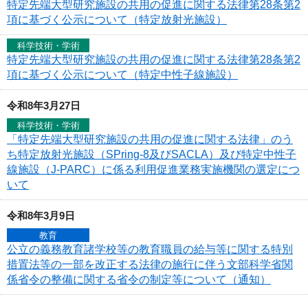
特定先端大型研究施設の共用の促進に関する法律第28条第2
項に基づく公示について（特定放射光施設）
科学技術・学術
特定先端大型研究施設の共用の促進に関する法律第28条第2
項に基づく公示について（特定中性子線施設）
令和8年3月27日
科学技術・学術
「特定先端大型研究施設の共用の促進に関する法律」のう
ち特定放射光施設（SPring-8及びSACLA）及び特定中性子
線施設（J-PARC）に係る利用促進業務実施機関の選定につ
いて
令和8年3月9日
教育
公立の義務教育諸学校等の教育職員の給与等に関する特別
措置法等の一部を改正する法律の施行に伴う文部科学省関
係省令の整備に関する省令の制定等について（通知）