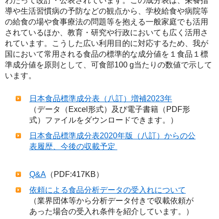
わたって改訂・公表されています。この成分表は、栄養指
導や生活習慣病の予防などの観点から、学校給食や病院等
の給食の場や食事療法の問題等を抱える一般家庭でも活用
されているほか、教育・研究や行政においても広く活用さ
れています。こうした広い利用目的に対応するため、我が
国において常用される食品の標準的な成分値を１食品１標
準成分値を原則として、可食部100 g当たりの数値で示して
います。
日本食品標準成分表（八訂）増補2023年
（データ（Excel形式）及び電子書籍（PDF形
式）ファイルをダウンロードできます。）
日本食品標準成分表2020年版（八訂）からの公
表履歴、今後の収載予定
Q&A
（PDF:417KB）
依頼による食品分析データの受入れについて
（業界団体等から分析データ付きで収載依頼が
あった場合の受入れ条件を紹介しています。）