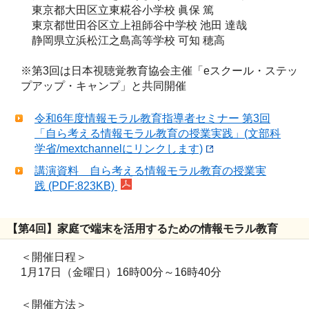
東京都大田区立東糀谷小学校 眞保 篤
東京都世田谷区立上祖師谷中学校 池田 達哉
静岡県立浜松江之島高等学校 可知 穂高
※第3回は日本視聴覚教育協会主催「eスクール・ステッ
プアップ・キャンプ」と共同開催
令和6年度情報モラル教育指導者セミナー 第3回
「自ら考える情報モラル教育の授業実践」(文部科
学省/mextchannelにリンクします)
講演資料 自ら考える情報モラル教育の授業実
践 (PDF:823KB)
【第4回】家庭で端末を活用するための情報モラル教育
＜開催日程＞
1月17日（金曜日）16時00分～16時40分
＜開催方法＞