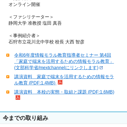
オンライン開催
＜ファシリテーター＞
静岡大学 准教授 塩田 真吾
＜事例紹介者＞
石狩市立花川北中学校 校長 大西 智彦
令和6年度情報モラル教育指導者セミナー 第4回
「家庭で端末を活用するための情報モラル教育」
(文部科学省/mextchannelにリンクします)
講演資料 家庭で端末を活用するための情報モラ
ル教育 (PDF:1.4MB)
講演資料 本校の実態・取組と課題 (PDF:1.6MB)
今までの取り組み