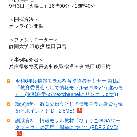
9月3日（火曜日）16時00分～16時40分
＜開催方法＞
オンライン開催
＜ファシリテーター＞
静岡大学 准教授 塩田 真吾
＜事例紹介者＞
兵庫県教育委員会事務局 指導主事 織田 明日樹
令和6年度情報モラル教育指導者セミナー 第1回
「教育委員会として情報モラル教育をどう進める
か」(文部科学省/mextchannelにリンクします)
講演資料 教育委員会として情報モラル教育を進
めるポイント (PDF:2.8MB)
講演資料 情報モラル教材「ひょうごGIGAワー
クブック」の活用・周知について (PDF:2.6MB)