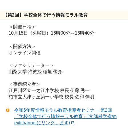
【第2回】学校全体で行う情報モラル教育
＜開催日程＞
10月15日（火曜日）16時00分～16時40分
＜開催方法＞
オンライン開催
＜ファシリテーター＞
山梨大学 准教授 稲垣 俊介
＜事例紹介者＞
江戸川区立一之江小学校 校長 伊藤 秀一
柏市立大津ヶ丘第一小学校 校長 佐和 伸明
令和6年度情報モラル教育指導者セミナー 第2回
「学校全体で行う情報モラル教育」(文部科学省/m
extchannelにリンクします)