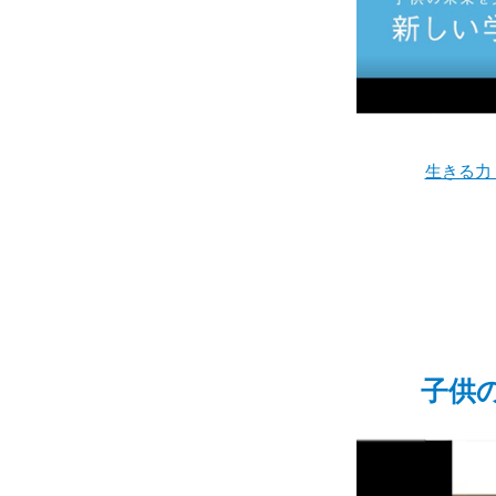
生きる力
子供