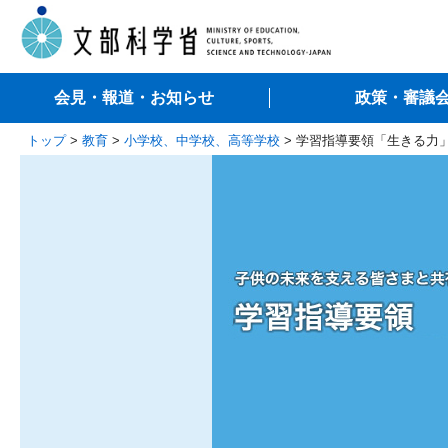
会見・報道・お知らせ
政策・審議
トップ
>
教育
>
小学校、中学校、高等学校
> 学習指導要領「生きる力