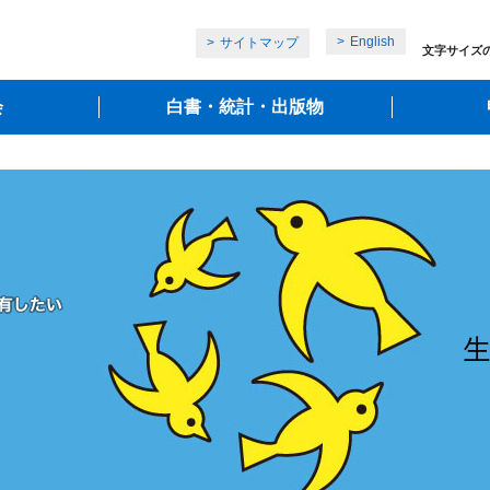
English
サイトマップ
文字サイズ
会
白書・統計・出版物
」