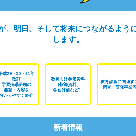
が、明日、そして将来につながるよう
します。
平成29・30・31年
改訂
教師向け参考資料
教育課程に関連す
学習指導要領の
（指導資料、
調査、研究事業
趣旨・内容を
学習評価など）
分かりやすく紹介
新着情報