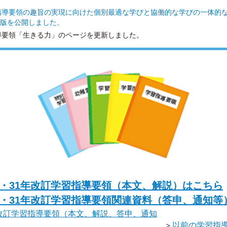
指導要領の趣旨の実現に向けた個別最適な学びと協働的な学びの一体的
L版を公開しました。
導要領「生きる力」のページを更新しました。
30・31年改訂学習指導要領（本文、解説）はこちら
30・31年改訂学習指導要領関連資料（答申、通知等
年改訂学習指導要領（本文、解説、答申、通知
＞
以前の学習指