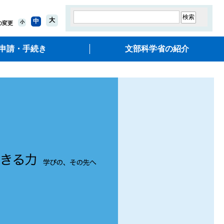
大
中
小
の変更
申請・手続き
文部科学省の紹介