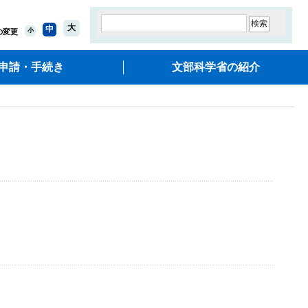
大
中
小
の変更
申請・手続き
文部科学省の紹介