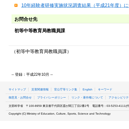
10年経験者研修実施状況調査結果（平成21年度）
お問合せ先
初等中等教育局教職員課
（初等中等教育局教職員課）
-- 登録：平成22年10月 --
サイトマップ
災害関連情報
官公庁等リンク集
English
キーワード
御意見・お問合せ
プライバシーポリシー
リンク・著作権について
アクセシビリテ
文部科学省
〒100-8959 東京都千代田区霞が関三丁目2番2号
電話番号：03-5253-4111(代表
Copyright (C) Ministry of Education, Culture, Sports, Science and Technology