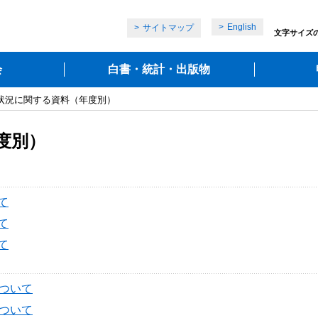
English
サイトマップ
文字サイズ
会
白書・統計・出版物
施状況に関する資料（年度別）
度別）
て
て
て
について
について