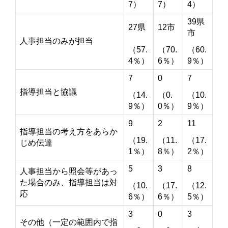
7）
7）
4）
39県
27県
12市
市
人事担当のみが担当
（57.
（70.
（60.
4％）
6％）
9％）
7
0
7
指導担当と協議
（14.
（0.
（10.
9％）
0％）
9％）
9
2
11
指導担当の考え方をあらか
（19.
（11.
（17.
じめ伝達
1％）
8％）
2％）
5
3
8
人事担当から照会等があっ
た場合のみ、指導担当は対
（10.
（17.
（12.
応
6％）
6％）
5％）
3
0
3
その他（一定の範囲内で指