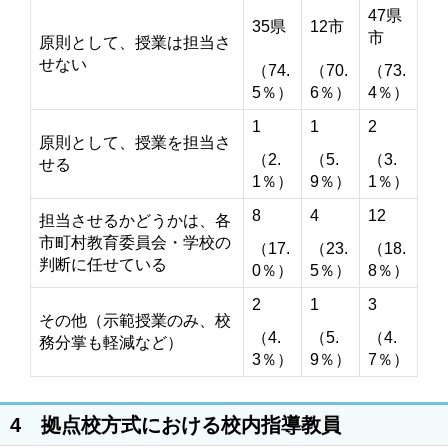
47県
35県
12市
市
原則として、授業は担当さ
せない
（74.
（70.
（73.
5％）
6％）
4％）
1
1
2
原則として、授業を担当さ
（2.
（5.
（3.
せる
1％）
9％）
1％）
8
4
12
担当させるかどうかは、各
市町村教育委員会・学校の
（17.
（23.
（18.
判断に任せている
0％）
5％）
8％）
2
1
3
その他（示範授業のみ、校
（4.
（5.
（4.
務分掌も軽減など）
3％）
9％）
7％）
4 拠点校方式における校内指導教員