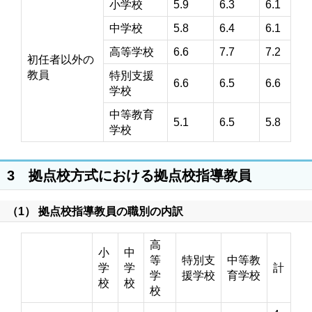
小学校
5.9
6.3
6.1
中学校
5.8
6.4
6.1
高等学校
6.6
7.7
7.2
初任者以外の
教員
特別支援
6.6
6.5
6.6
学校
中等教育
5.1
6.5
5.8
学校
3 拠点校方式における拠点校指導教員
（1） 拠点校指導教員の職別の内訳
高
小
中
等
特別支
中等教
学
学
計
学
援学校
育学校
校
校
校