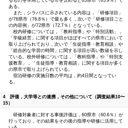
るものを準用している市を含めると83県市（83.9％）で
ある。
また，シラバスに示されている内容は，「研修項目」
が76県市（76.8％）で最も多く，次いで「研修項目ごと
の内容例」が72県市（72.7％）となっている。
校内研修については，「教科指導」や「特別活動」，
「学級経営」に関する項目がほぼすべての県市において
取り上げられており，次いで「生徒指導・教育相談」や
「総合的な学習の時間」に関する項目が高い数値を示し
ている。校外研修については，「教科指導」や「特別支
援教育」，「生徒指導・教育相談」に関する項目が多く
の県市で取り上げられている。
宿泊研修の実施日数の平均は，約4日間となってい
る。
4 評価，大学等との連携，その他について（調査結果10〜
15）
研修対象者に対する事後評価は，60県市（60.6％）が
行っており，その結果をその後の指導や研修に活用して
いる。