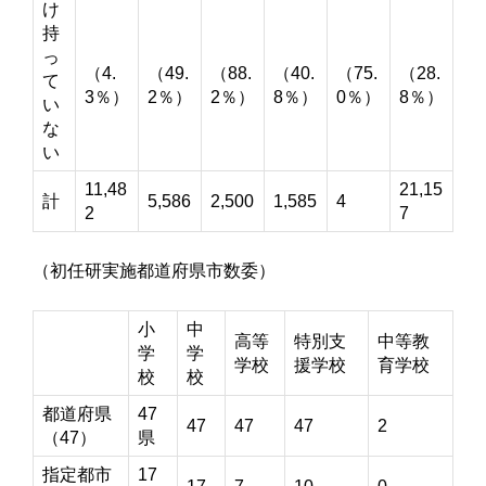
け
持
っ
（4.
（49.
（88.
（40.
（75.
（28.
て
3％）
2％）
2％）
8％）
0％）
8％）
い
な
い
11,48
21,15
計
5,586
2,500
1,585
4
2
7
（初任研実施都道府県市数委）
小
中
高等
特別支
中等教
学
学
学校
援学校
育学校
校
校
都道府県
47
47
47
47
2
（47）
県
指定都市
17