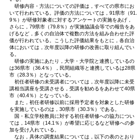
研修内容・方法についての評価は，すべての県市にお
いて行われている。評価の方法については，91県市（91.
9％）が研修対象者に対するアンケートの実施をあげ，
さらに，79県市（79.8％）が実施協議会等での報告をあ
げるなど，多くの自治体で複数の方法を組み合わせた評
価が行われている。こうした評価結果をもとに，各自治
体においては，次年度以降の研修の改善に取り組んでい
る。
研修の実施にあたり，大学・大学院と連携しているの
は36県市（36.4％），民間組織等と連携しているは28県
市（28.3％）となっている。
初任者研修の未受講者については，次年度以降に未受
講相当講座を受講させる，受講を勧めるをあわせて40県
市（40.4％）となっている。
また，初任者研修以前に採用予定者を対象とした研修
を実施しているのは，30県市（30.3％）である。
国・私立学校教員に対する初任者研修への協力につい
ては，14県市（14.1％）が希望に応じるなど研修への参
加を受け入れている。
なお，具体の調査結果については，以下の表のとおり