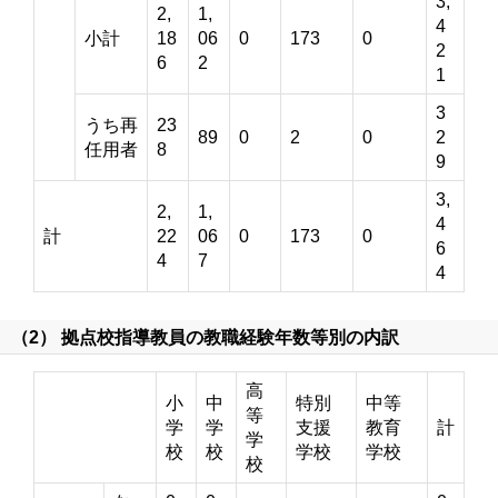
3,
2,
1,
4
小計
18
06
0
173
0
2
6
2
1
3
うち再
23
89
0
2
0
2
任用者
8
9
3,
2,
1,
4
計
22
06
0
173
0
6
4
7
4
（2） 拠点校指導教員の教職経験年数等別の内訳
高
小
中
特別
中等
等
学
学
支援
教育
計
学
校
校
学校
学校
校