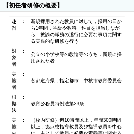
【初任者研修の概要】
趣
：
新規採用された教員に対して，採用の日か
旨
ら1年間，学級や教科・科目を担当しなが
ら，教諭の職務の遂行に必要な事項に関す
る実践的な研修を行う
対
：
公立の小学校等の教諭等のうち，新規に採
象
用された者
者
実
：
施
各都道府県，指定都市，中核市教育委員会
者
根
：
拠
教育公務員特例法第23条
法
実
：
（校内研修）週10時間以上，年間300時間
施
以上，拠点校指導教員及び指導教員を中心
内
に，主として教員に必要な素養等に関する