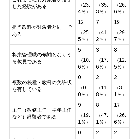
（23.
（35.
（26.
した経験がある
4％）
3％）
6％）
12
7
19
担当教科が対象者と同一で
（25.
（41.
（29.
ある
5％）
2％）
7％）
5
3
8
将来管理職の候補となりう
（10.
（17.
（12.
る教員である
6％）
6％）
5％）
0
2
2
複数の校種・教科の免許状
（0.
（11.
（3.
を有している
0％）
8％）
1％）
9
8
17
主任（教務主任・学年主任
（19.
（47.
（26.
など）経験者である
1％）
1％）
6％）
0
2
2