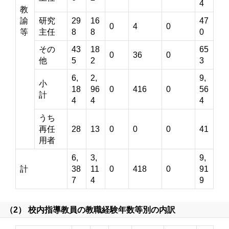
4
教
諭
研究
29
16
47
0
4
0
等
主任
8
8
0
その
43
18
65
0
36
0
他
5
2
3
6,
2,
9,
小
18
96
0
416
0
56
計
4
4
4
うち
再任
28
13
0
0
0
41
用者
6,
3,
9,
計
38
11
0
418
0
91
7
4
9
（2） 校内指導教員の教職経験年数等別の内訳