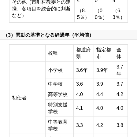
4
0
4
その他（市町村教委との連
携、各項目を総合的に判断
（8.
（0.
（6.
など）
5％）
0％）
3％）
（3）異動の基準となる経過年（平均値）
都道府
指定都
全
校種
県
市
体
3.7
小学校
3.6年
3.9年
年
中学校
3.6
3.9
3.7
高等学校
4.0
4.4
4.2
初任者
特別支援
4.1
4.0
4.0
学校
中等教育
3.3
4.2
3.8
学校