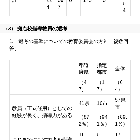
計
22
06
0
173
0
6
4
7
4
（3） 拠点校指導教員の選考
1. 選考の基準についての教育委員会の方針（複数回
答）
都道
指定
全体
府県
都市
（4
（1
（6
7）
7）
4）
57県
41県
16市
市
教員（正式任用）としての
経験が長く、指導力がある
（87.
（94.
（89.
2％）
1％）
1％）
11
6
17
これまでにも対象者を指導