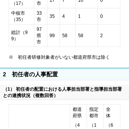
17
7
10
0
（17）
市
中核市
33
35
4
1
0
（35）
市
97
総計（9
県
99
58
58
2
9）
市
※ 初任者研修対象者がいない都道府県市は除く
2 初任者の人事配置
（1） 初任者の配置における人事担当部署と指導担当部署
との連携状況（複数回答）
都道
指定
全
府県
都市
体
（4
（1
（6