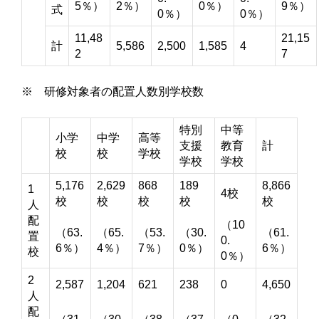
5％）
2％）
0％）
9％）
式
0％）
0％）
11,48
21,15
計
5,586
2,500
1,585
4
2
7
※ 研修対象者の配置人数別学校数
特別
中等
小学
中学
高等
支援
教育
計
校
校
学校
学校
学校
5,176
2,629
868
189
8,866
1
4校
校
校
校
校
校
人
配
（10
（63.
（65.
（53.
（30.
（61.
置
0.
6％）
4％）
7％）
0％）
6％）
校
0％）
2
2,587
1,204
621
238
0
4,650
人
配