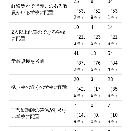
25
9
34
経験豊かで指導力のある教
（53.
（52.
（53.
員がいる学校に配置
2％）
9％）
1％）
10
4
14
2人以上配置のできる学校
（21.
（23.
（21.
に配置
3％）
5％）
9％）
41
13
54
学校規模を考慮
（87.
（76.
（84.
2％）
5％）
4％）
20
3
23
拠点校の近くの学校に配置
（42.
（17.
（35.
6％）
6％）
9％）
7
0
7
非常勤講師の確保がしやす
（14.
（0.
（10.
い学校に配置
9％）
0％）
9％）