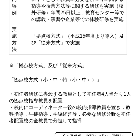
容
指導や授業方法等に関する研修を実施（校
例
外研修）年間25日以上，教育センター等で
の講義・演習や企業等での体験研修を実施
実
：
施
「拠点校方式」（平成15年度より導入）及
方
び「従来方式」で実施
法
※「拠点校方式」及び「従来方式」
「拠点校方式（小・中・特（小・中））」
・初任者研修に専念する教員として初任者4人当たり1人
の拠点校指導教員を配置
・校内にコーディネーター役の校内指導教員を置き，教
科指導，生徒指導，学級経営等，必要な研修分野を初任
者配置校の全教員で分担して指導