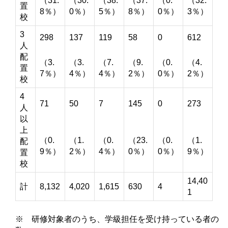
（31.
（30.
（38.
（37.
（0.
（32.
置
8％）
0％）
5％）
8％）
0％）
3％）
校
3
298
137
119
58
0
612
人
配
（3.
（3.
（7.
（9.
（0.
（4.
置
7％）
4％）
4％）
2％）
0％）
2％）
校
4
71
50
7
145
0
273
人
以
上
（0.
（1.
（0.
（23.
（0.
（1.
配
9％）
2％）
4％）
0％）
0％）
9％）
置
校
14,40
計
8,132
4,020
1,615
630
4
1
※ 研修対象者のうち、学級担任を受け持っている者の