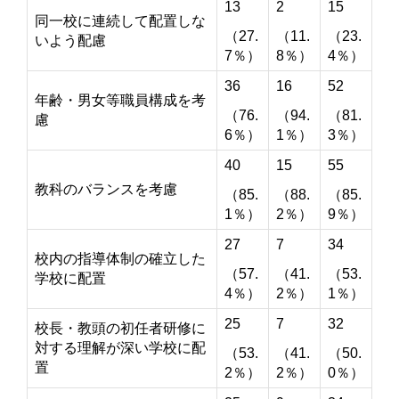
13
2
15
同一校に連続して配置しな
（27.
（11.
（23.
いよう配慮
7％）
8％）
4％）
36
16
52
年齢・男女等職員構成を考
（76.
（94.
（81.
慮
6％）
1％）
3％）
40
15
55
教科のバランスを考慮
（85.
（88.
（85.
1％）
2％）
9％）
27
7
34
校内の指導体制の確立した
（57.
（41.
（53.
学校に配置
4％）
2％）
1％）
25
7
32
校長・教頭の初任者研修に
対する理解が深い学校に配
（53.
（41.
（50.
置
2％）
2％）
0％）