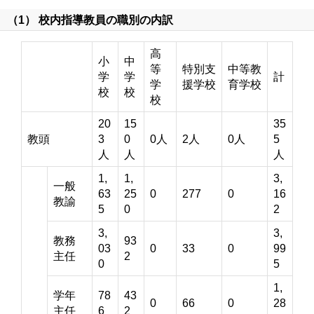
（1） 校内指導教員の職別の内訳
高
小
中
等
特別支
中等教
学
学
計
学
援学校
育学校
校
校
校
20
15
35
教頭
3
0
0人
2人
0人
5
人
人
人
1,
1,
3,
一般
63
25
0
277
0
16
教諭
5
0
2
3,
3,
教務
93
03
0
33
0
99
主任
2
0
5
1,
学年
78
43
0
66
0
28
主任
6
2