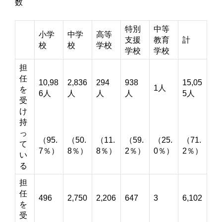
数
特別
中等
小学
中学
高等
支援
教育
計
校
校
学校
学校
学校
担
任
10,98
2,836
294
938
15,05
1人
を
6人
人
人
人
5人
受
け
持
っ
（95.
（50.
（11.
（59.
（25.
（71.
て
7％）
8％）
8％）
2％）
0％）
2％）
い
る
担
任
496
2,750
2,206
647
3
6,102
を
受