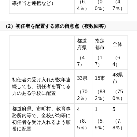
（6.
（0.
（4.
導担当と連携など）
4％）
0％）
7％）
（2）初任者を配置する際の留意点（複数回答）
都道
指定
全体
府県
都市
（4
（1
（6
7）
7）
4）
48県
33県
15市
初任者の受け入れが数年連
市
続しても、初任者を育てる
（70.
（88.
（75.
力のある学校に配置
2％）
2％）
0％）
都道府県、市町村、教育事
4
1
5
務所内等で、全校が均等に
（8.
（5.
（7.
初任者を受け入れるよう順
5％）
9％）
8％）
番に配置