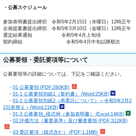
・公募スケジュール
参加表明書提出締切 令和5年2月15日（水
曜日
）12時正午
企画提案書提出締切 令和5年3月10日（金
曜日
）12時正午
選定結果通知 令和5年4月上旬頃
契約締結 令和5年4月中旬以降順次
公募要領・委託要項等について
公募要領等の詳細については、下記をご確認ください。
・
01 公募要領 (PDF:260KB)
・
01-1 公募要領別紙1（誓約書） (Word:25KB)
・
01-2 公募要領別紙2（再委託について）＜令和5年2月2
2日差替え＞(Word:21KB)
・
01-3 公募要領_様式例（参加表明書） (Excel:14KB)
・
02 評価方法（審査基準）及び審査要領 (PDF:312KB)
・
03 委託要項（様式含む） (PDF:1.1MB)