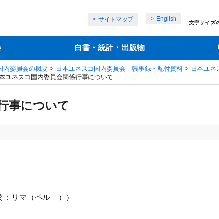
English
サイトマップ
文字サイズ
会
白書・統計・出版物
国内委員会の概要
>
日本ユネスコ国内委員会 議事録・配付資料
>
日本ユネ
日本ユネスコ国内委員会関係行事について
行事について
於：リマ（ペルー））