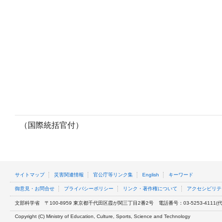
（国際統括官付）
サイトマップ
災害関連情報
官公庁等リンク集
English
キーワード
御意見・お問合せ
プライバシーポリシー
リンク・著作権について
アクセシビリテ
文部科学省
〒100-8959 東京都千代田区霞が関三丁目2番2号
電話番号：03-5253-4111(代表
Copyright (C) Ministry of Education, Culture, Sports, Science and Technology