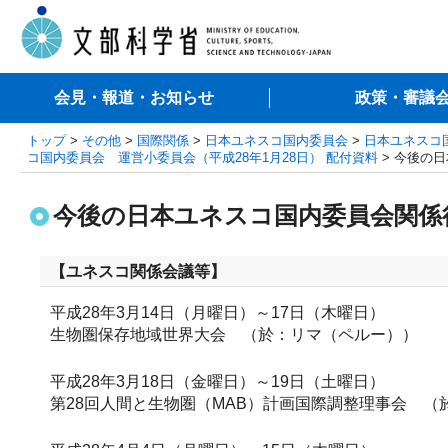
会見・報道・お知らせ
政策・審議
トップ
>
その他
>
国際関係
>
日本ユネスコ国内委員会
>
日本ユネスコ
コ国内委員会 運営小委員会（平成28年1月28日） 配付資料
> 今後の
今後の日本ユネスコ国内委員会関係
【ユネスコ関係会議等】
平成28年3月14日（月曜日）～17日（木曜日）
生物圏保存地域世界大会 （於：リマ（ペルー））
平成28年3月18日（金曜日）～19日（土曜日）
第28回人間と生物圏（MAB）計画国際調整理事会 （