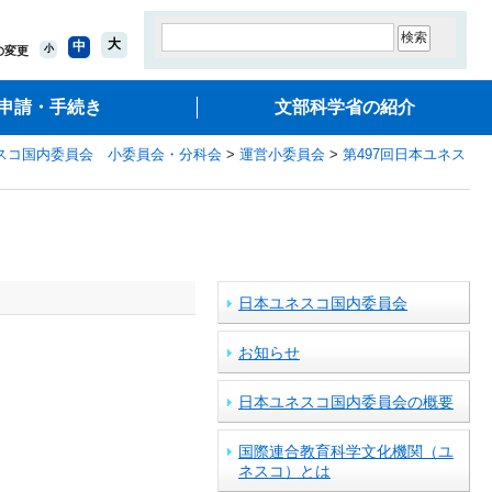
大
中
小
の変更
申請・手続き
文部科学省の紹介
スコ国内委員会 小委員会・分科会
>
運営小委員会
>
第497回日本ユネス
日本ユネスコ国内委員会
お知らせ
日本ユネスコ国内委員会の概要
国際連合教育科学文化機関（ユ
ネスコ）とは