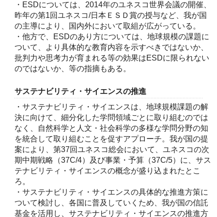
・ESDについては、2014年のユネスコ世界会議の開催、
昨年の第1回ユネスコ/日本ＥＳＤ賞の授与など、我が国
の主導により、国内外において取組が広がっている。
・他方で、ESDのあり方については、地球規模の課題に
ついて、より具体的な教育内容を示すべきではないか、
批判力や思考力が育まれる等の効果はESDに限られない
のではないか、等の指摘もある。
サステナビリティ・サイエンスの推進
・サステナビリティ・サイエンスは、地球規模課題の解
決に向けて、細分化した学問領域ごとに取り組むのでは
なく、自然科学と人文・社会科学の多様な学問分野の知
を統合して取り組むことを促すアプローチ。我が国の提
案により、第37回ユネスコ総会において、ユネスコの次
期中期戦略（37C/4）及び事業・予算（37C/5）に、サス
テナビリティ・サイエンスの概念が盛り込まれたとこ
ろ。
・サステナビリティ・サイエンスの具体的な推進方策に
ついて検討し、各国に普及していくため、我が国の信託
基金を活用し、サステナビリティ・サイエンスの推進方