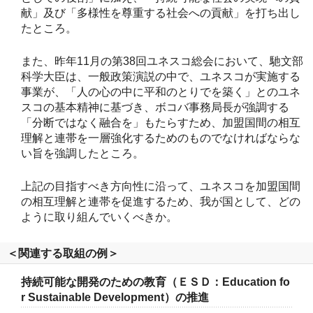
献」及び「多様性を尊重する社会への貢献」を打ち出し
たところ。
また、昨年11月の第38回ユネスコ総会において、馳文部
科学大臣は、一般政策演説の中で、ユネスコが実施する
事業が、「人の心の中に平和のとりでを築く」とのユネ
スコの基本精神に基づき、ボコバ事務局長が強調する
「分断ではなく融合を」もたらすため、加盟国間の相互
理解と連帯を一層強化するためのものでなければならな
い旨を強調したところ。
上記の目指すべき方向性に沿って、ユネスコを加盟国間
の相互理解と連帯を促進するため、我が国として、どの
ように取り組んでいくべきか。
＜関連する取組の例＞
持続可能な開発のための教育（ＥＳＤ：Education fo
r Sustainable Development）の推進