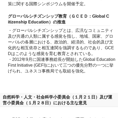
策に関する国際シンポジウムを開催予定。
グローバルシチズンシップ教育（ＧＣＥＤ：Global C
itizenship Education）の推進
・グローバルシチズンシップとは、広汎なコミュニティ
及び共通の人類に属する感覚を指し、地域、国家、グロ
ーバルの各層における、政治的、経済的、社会的及び文
化的な相互依存と相互連関を強調するものであり、GCE
Dはこのような感覚を育む教育とされている。
・2012年9月に国連事務総長が開始したGlobal Education
First Initiative (GEFI)において三つの優先分野の一つに挙
げられ、ユネスコ事務局でも取組を強化。
自然科学・人文・社会科学小委員会（１月２１日）及び運
営小委員会（１月２８日）における主な意見