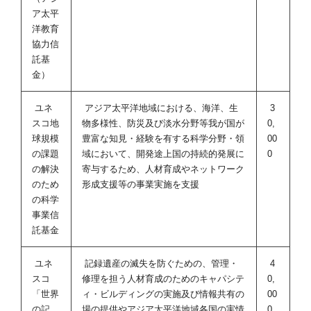
ア太平
洋教育
協力信
託基
金）
ユネ
アジア太平洋地域における、海洋、生
3
スコ地
物多様性、防災及び淡水分野等我が国が
0,
球規模
豊富な知見・経験を有する科学分野・領
00
の課題
域において、開発途上国の持続的発展に
0
の解決
寄与するため、人材育成やネットワーク
のため
形成支援等の事業実施を支援
の科学
事業信
託基金
ユネ
記録遺産の滅失を防ぐための、管理・
4
スコ
修理を担う人材育成のためのキャパシテ
0,
「世界
ィ・ビルディングの実施及び情報共有の
00
の記
場の提供やアジア太平洋地域各国の実情
0