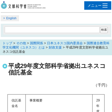
English
トップ
>
その他
>
国際関係
>
日本ユネスコ国内委員会
>
国際連合教育科
学文化機関（ユネスコ）とは
>
財政支援
> 平成29年度文部科学省拠出ユ
ネスコ信託基金
平成29年度文部科学省拠出ユネスコ
信託基金
（千円）
信託基
事業概要
29
金名
年
度