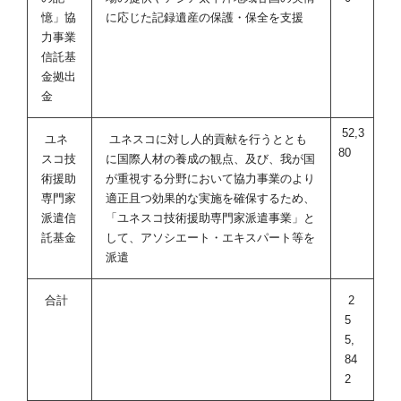
憶」協
に応じた記録遺産の保護・保全を支援
力事業
信託基
金拠出
金
52,3
ユネ
ユネスコに対し人的貢献を行うととも
80
スコ技
に国際人材の養成の観点、及び、我が国
術援助
が重視する分野において協力事業のより
専門家
適正且つ効果的な実施を確保するため、
派遣信
「ユネスコ技術援助専門家派遣事業」と
託基金
して、アソシエート・エキスパート等を
派遣
合計
2
5
5,
84
2