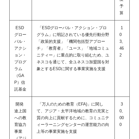
予
算
ESD
「ESDグローバル・アクション・プロ
1
グロー
グラム」に明記されている優先行動分野
0
バル・
「政策的支援」「機関包括型アプロー
3,
アクシ
チ」「教育者」「ユース」「地域コミュ
46
ョン・
ニティー」に重点的に取り組むため、ユ
2
プログ
ネスコを通じて、全ユネスコ加盟国を対
ラム
象とするESDに関する事業実施を支援
（GA
P）信
託基金
開発
「万人のための教育（EFA)」に関し
3
途上国
て、アジア・太平洋地域の教育の充実と
0,
への教
質の向上に貢献するために、コミュニテ
00
育協力
ィーラーニングセンターの運営能力の向
0
事業
上等の事業実施を支援
（アジ