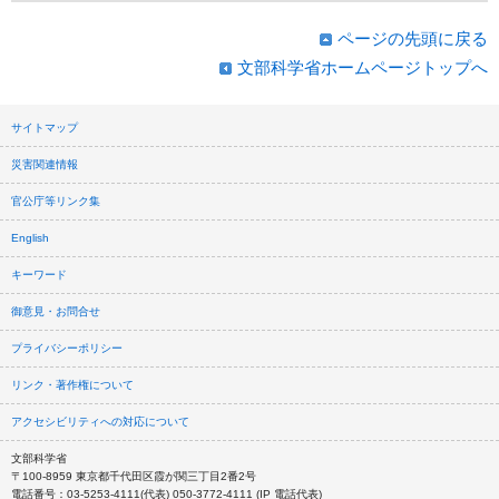
ページの先頭に戻る
文部科学省ホームページトップへ
サイトマップ
災害関連情報
官公庁等リンク集
English
キーワード
御意見・お問合せ
プライバシーポリシー
リンク・著作権について
アクセシビリティへの対応について
文部科学省
〒100-8959 東京都千代田区霞が関三丁目2番2号
電話番号：03-5253-4111(代表) 050-3772-4111 (IP 電話代表)