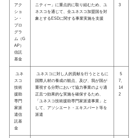
アク
ニティー」に重点的に取り組むため、ユ
3
ショ
ネスコを通じて、全ユネスコ加盟国を対
ン・
象とするESDに関する事業実施を支援
プロ
グラ
ム（G
AP）
信託
基金
ユネ
ユネスコに対し人的貢献を行うとともに
5
スコ
国際人材の養成の観点、及び、我が国が
7,
技術
重視する分野において協力事業のより適
14
援助
正且つ効果的な実施を確保するため、
2
専門
「ユネスコ技術援助専門家派遣事業」と
家派
して、アソシエート・エキスパート等を
遣信
派遣
託基
金