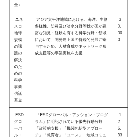
金）
ユネ
アジア太平洋地域における、海洋、生物
3
スコ
多様性、防災及び淡水分野等我が国が豊
0,
地球
富な知見・経験を有する科学分野・領域
00
規模
において、開発途上国の持続的発展に寄
0
の課
与するため、人材育成やネットワーク形
題の
成支援等の事業実施を支援
解決
のた
めの
科学
事業
信託
基金
ESD
「ESDグローバル・アクション・プログ
1
グロ
ラム」に明記されている優先行動分野
2
ーバ
「政策的支援」「機関包括型アプロー
6,
ル・
チ」「教育者」「ユース」「地域コミュ
33