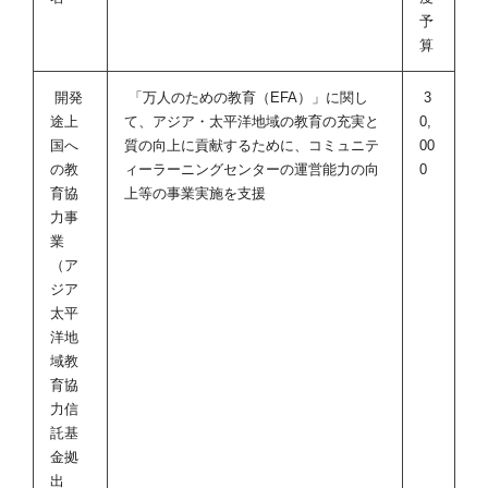
予
算
開発
「万人のための教育（EFA）」に関し
3
途上
て、アジア・太平洋地域の教育の充実と
0,
国へ
質の向上に貢献するために、コミュニテ
00
の教
ィーラーニングセンターの運営能力の向
0
育協
上等の事業実施を支援
力事
業
（ア
ジア
太平
洋地
域教
育協
力信
託基
金拠
出