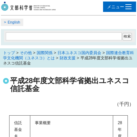
English
トップ
>
その他
>
国際関係
>
日本ユネスコ国内委員会
>
国際連合教育科
学文化機関（ユネスコ）とは
>
財政支援
> 平成28年度文部科学省拠出ユ
ネスコ信託基金
平成28年度文部科学省拠出ユネスコ
信託基金
（千円）
信託
事業概要
28
基金
年
名
度