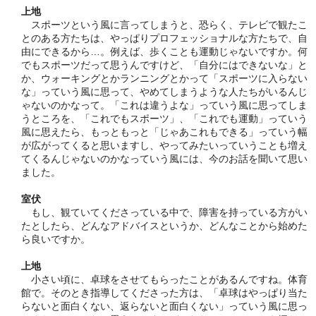
上地
スポーツという風に言ってしまうと、恐らく、テレビで観たこ
とのある方たちは、やっぱりプロフェッショナルな方たちで、自
由にできるから…。例えば、歩くことも運動じゃないですか。何
でもスポーツだって思うんですけど、「自分にはできないな」と
か、ウォーキングとかランニングとかって「スポーツに入らない
な」っていう風に思って、やめてしまうような人たちがいるんじ
ゃないのかなって。「これは違うよな」っていう風に思ってしま
うところを、「これでもスポーツ」、「これでも運動」っていう
風に思えたら、もっともっと「じゃあこれもできる」っていう幅
が広がってくると思いますし、やってみたいっていうことも増え
てくるんじゃないのかなっていう風には、今のお話を聞いて思い
ました。
室伏
もし、観ていてくださっている中で、障害を持っている方がい
たとしたら、どんなアドバイスというか、どんなことから始めた
ら良いですか。
上地
小さい頃に、卓球をさせてもらったことがあるんですね。体育
館で。そのとき指導してくださった方は、「卓球はやっぱり当た
らないと面白くない、返らないと面白くない」っていう風に思っ