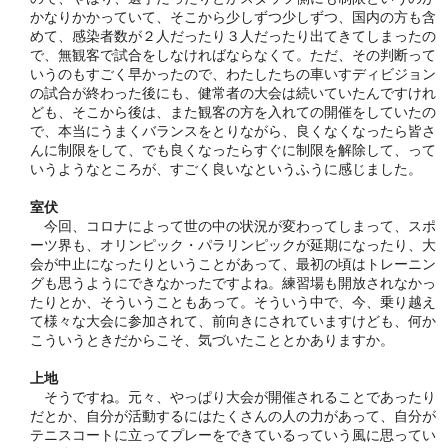
かなりかかっていて、そこから少しずつ少しずつ、国内の方も含
めて、感染者数が２人だったり３人だったり出てきてしまったの
で、無観客で試合をしなければならなくて。ただ、その判断って
いうのもすごく早かったので、わたしたちの車いすディビジョン
の試合が終わった後にも、健常者の大会は続いていたんですけれ
ども、そこから後は、また観客の方を入れての開催をしていたの
で、本当にうまくバランスをとりながら、良くなくなったら皆さ
んに制限をして、でも良くなったらすぐに制限を解除して、って
いうようなところが、すごく良いなというふうに感じました。
室伏
今回、コロナによって世の中の状況が変わってしまって、スポ
ーツ界も、オリンピック・パラリンピックが延期になったり、大
会が中止になったりということがあって、最初の頃はトレーニン
グも思うようにできなかったですよね。練習場も開放されなかっ
たりとか、そういうこともあって。そういう中で、今、乗り越え
て様々な大会に参加されて、前向きにされていますけども、何か
こういうときだからこそ、気づいたこととかありますか。
上地
そうですね。元々、やっぱり大会が開催されることであったり
だとか、自分が活動するにはたくさんの人の力があって、自分が
テニスコートに立ってプレーをできているっていう風に思ってい