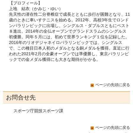
【プロフィール】
上地 結衣（かみじ・ゆい）
先天性の潜在性二分脊椎症で成長とともに歩行が困難となり、11
歳のときに車いすテニスを始める。2012年、高校3年生でロンド
ンパラリンピックに出場し、シングルス・ダブルスともにベスト
８進出。2014年の全仏オープンでグランドスラムのシングルス
初優勝。同年５月には、初めて世界ランキング１位を記録した。
2016年のリオデジャネイロパラリンピックでは、シングルス
で、この種目日本人初のメダルとなる銅メダルを獲得。直近に行
われた2021年2月の全豪オープンでは準優勝し、東京パラリンピ
ックでの金メダル獲得にも大きな期待がかかる。
ページの先頭に戻る
お問合せ先
スポーツ庁競技スポーツ課
ページの先頭に戻る