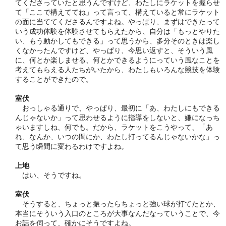
てくださっていたと思うんですけど、わたしにラケットを握らせ
て「ここで構えててね」って言って、構えていると常にラケット
の面に当ててくださるんですよね。やっぱり、まずはできたって
いう成功体験を体験させてもらえたから、自分は「もっとやりた
い、もう動かしてもできる」って思うから、多分そのときは楽し
くなかったんですけど、やっぱり、今思い返すと、そういう風
に、何とか楽しませる、何とかできるようにっていう風なことを
考えてもらえる人たちがいたから、わたしもいろんな競技を体験
することができたので。
室伏
おっしゃる通りで、やっぱり、最初に「あ、わたしにもできる
んじゃないか」って思わせるように指導をしないと、嫌になっち
ゃいますしね、何でも。だから、ラケットをこうやって、「あ
れ、なんか、いつの間にか、わたし打ってるんじゃないかな」っ
て思う瞬間に変わるわけですよね。
上地
はい、そうですね。
室伏
そうすると、ちょっと振ったらちょっと強い球が打てたとか、
本当にそういう入口のところが大事なんだなっていうことで、今
お話を伺って、確かにそうですよね。