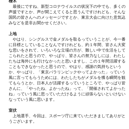
櫻木
最後にですね、新型コロナウイルスの状況下の中でも、多くの
声援ですとか、声が聞こえてくると思うんですけれども、そんな
国民の皆さんへのメッセージですとか、東京大会に向けた意気込
みなどを是非お聞かせください。
上地
やはり、シングルスで金メダルを取るっていうことが、今一番
に目標としていることなんですけれども、約１年間、皆さん大変
な思いをされて、いろいろな立場の方が、難しい中で生活をして
こられたと思うので、やっぱり、皆さんの努力なしには、わたし
たちは海外にも行けなかったと思いますし、この１年間活躍する
こともできなかったと思うので、やはり、感謝の気持ちという
か、やっぱり、「東京パラリンピックやってよかった」っていう
風に言ってもらうためには、わたしたちがメダルを獲る瞬間を観
てもらうとか、日本人が活躍するっていうところで、やっぱり皆
さんに、「やったね、よかったね」って、「開催されてよかった
ね」っていう風に思っていただけるように頑張らないといけない
なっていう風に思います。
室伏
上地選手、今回は、スポーツ庁に来ていただきましてありがと
うございます。