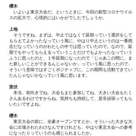
櫻木
いよいよ東京大会だ、というときに、今回の新型コロナウイル
スの拡大で、心境的にはいかがでしたでしょうか。
上地
そうですね。まずは、中止ではなくて延期っていう選択をして
もらえてよかったなっていう風に、やはり中止というのは一番残
念だなっていうのがわたしの中では思っていたので。なので、延
期でもやってもらえるっていうことだけでもよかったなっていう
ふうに思ったのと、１年延期になったので「じゃあこの間に、ま
た新しいことができるんじゃないか」っていう風に思ったので、
そういう意味ではすごくポジティブに、この期間も活動できてい
たんじゃないかなっていう風に思います。
室伏
本当、前向きでね。大会もまた参加してね、大きい大会もたく
さんあるわけですからね。気持ちも持続して、是非頑張ってもら
いたいですよね。
櫻木
東京大会の前に、全豪オープンですとか、そういった大きな大
会に出場されたわけなんですけれども、やはり東京大会への参考
になったりっていうのも感じられましたか。