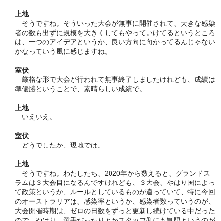
上地
そうですね。そういった大会が無事に開催されて、大きな感染
者の数も出ずに規模を大きくしてもやっていけてるというところ
は、一つのアイデアというか、良い方向に向かってるんじゃない
かなっていう風に感じますね。
室伏
厳格な形で大会が行われて無事終了しましたけれども、成績は
準優勝ということで、素晴らしい成績で。
上地
いえいえ。
室伏
どうでしたか、現地では。
上地
そうですね。わたしたち、2020年から数えると、グランドス
ラムは３大会目になるんですけれども、３大会、やはり国によっ
て政策というか、ルールとしているものが違っていて、特に今回
のオーストラリアは、感染率というか、感染者数っていうのが、
大会開催時期は、ゼロの日数をずっと更新し続けている中だった
ので、やはり、選手だったりとかスタッフ側にも制限というのが